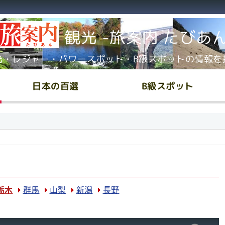
観光 -旅案内 たびあ
光・レジャー・パワースポット・B級スポットの情報を
日本の百選
B級スポット
栃木
群馬
山梨
新潟
長野