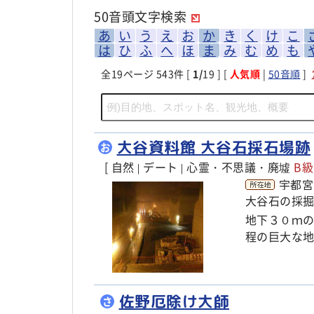
50音頭文字検索
あ
い
う
え
お
か
き
く
け
こ
は
ひ
ふ
へ
ほ
ま
み
む
め
も
全
19
ページ 543件 [
1/
19 ] [
人気順
|
50音順
]
大谷資料館 大谷石採石場跡
お
[ 自然
デート
心霊・不思議・廃墟
B
|
|
宇都宮
大谷石の採
地下３０ｍ
程の巨大な
佐野厄除け大師
さ