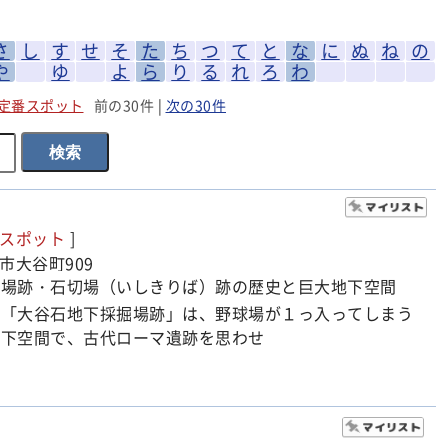
さ
し
す
せ
そ
た
ち
つ
て
と
な
に
ぬ
ね
の
や
ゆ
よ
ら
り
る
れ
ろ
わ
定番スポット
前の30件
|
次の30件
級スポット
]
市大谷町909
掘場跡・石切場（いしきりば）跡の歴史と巨大地下空間
の「大谷石地下採掘場跡」は、野球場が１っ入ってしまう
地下空間で、古代ローマ遺跡を思わせ