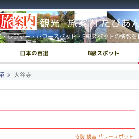
観光 -旅案内 たびあ
光・レジャー・パワースポット・B級スポットの情報を
日本の百選
B級スポット
沼
大谷寺
寺院
観音
パワースポット