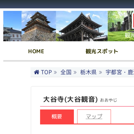
観
HOME
観光スポット
TOP
全国
栃木県
宇都宮・鹿
大谷寺(大谷観音)
おおやじ
概要
マップ