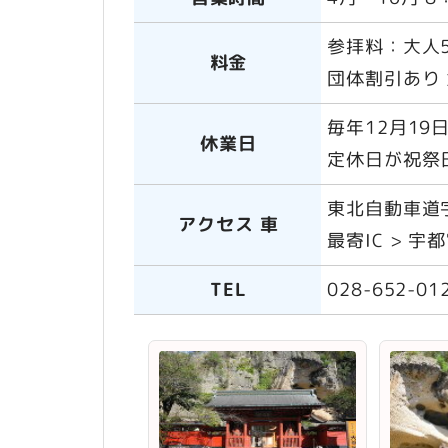
参拝料：大人5
料金
団体割引あり 
毎年12月19
休業日
定休日が祝祭
東北自動車道
アクセス 車
最寄IC > 宇
TEL
028-652-01