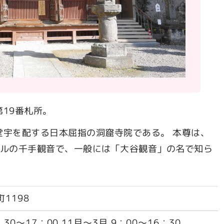
19番札所。
堂宇を配する日本屈指の洞窟寺院である。 本尊は、
トルの千手観音で、一般には「大谷観音」の名で知ら
1198
：30～17：00 11月～3月 9：00～16：30