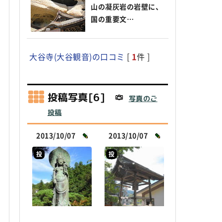
山の凝灰岩の岩壁に、
国の重要文…
大谷寺(大谷観音)の口コミ
[
1
件 ]
投稿写真[6]
写真のご
投稿
2013/10/07
2013/10/07
投
投