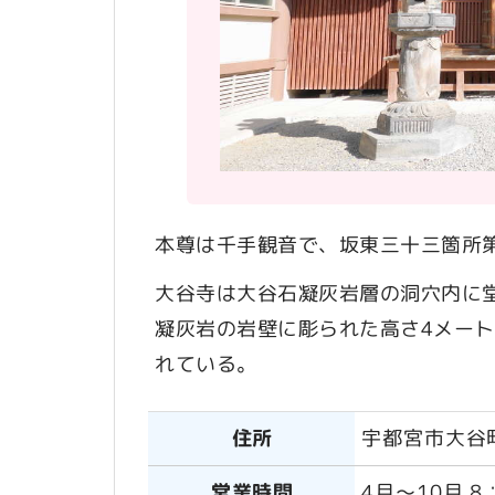
本尊は千手観音で、坂東三十三箇所第
大谷寺は大谷石凝灰岩層の洞穴内に
凝灰岩の岩壁に彫られた高さ4メー
れている。
住所
宇都宮市大谷町
営業時間
4月～10月 8