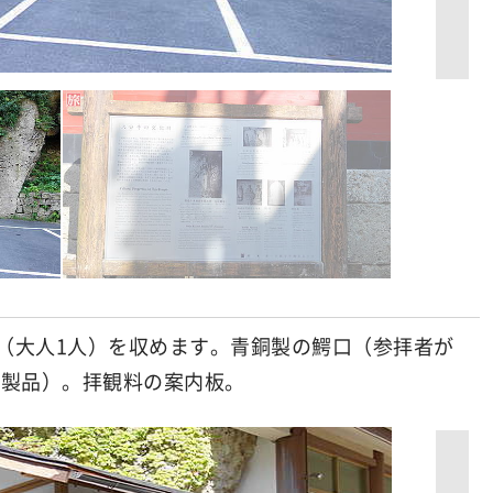
円（大人1人）を収めます。青銅製の鰐口（参拝者が
銅製品）。拝観料の案内板。