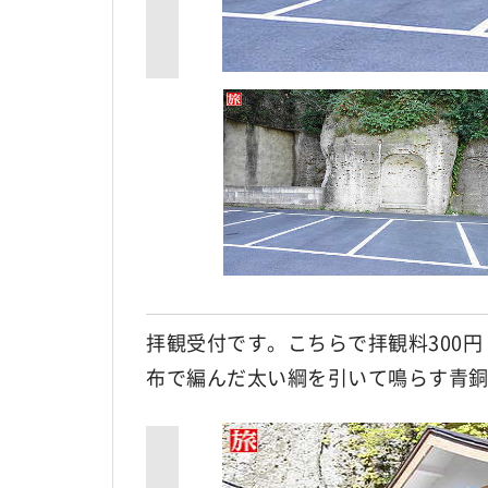
拝観受付です。こちらで拝観料300
布で編んだ太い綱を引いて鳴らす青