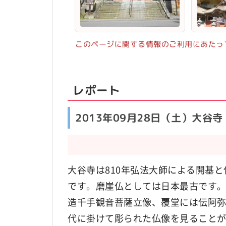
このページに関する情報のご利用にあたっ
レポート
2013年09月28日（土）大谷
大谷寺は810年弘法大師による開基
です。磨崖仏としては日本最古です
造千手観音菩薩立像、覆堂には伝阿
代に掛けて彫られた仏像を見ること