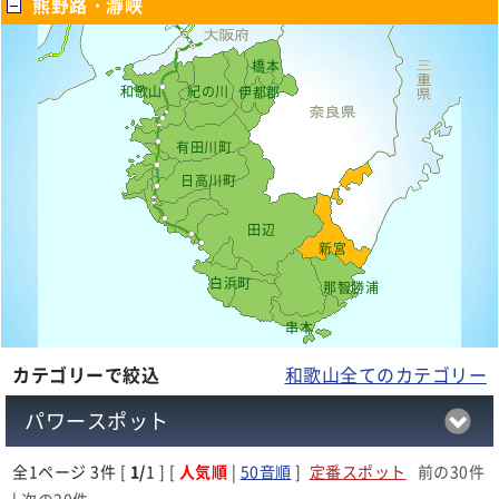
熊野路・瀞峡
橋本
和歌山
紀の川
伊都郡
有田川町
日高川町
田辺
新宮
白浜町
那智勝浦
串本
カテゴリーで絞込
和歌山全てのカテゴリー
パワースポット
全
1
ページ 3件 [
1/
1 ] [
人気順
|
50音順
]
定番スポット
前の30件