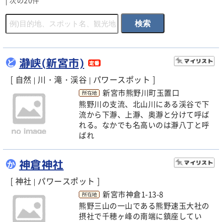
|
次の20件
瀞峡(新宮市)
ど
[ 自然
川・滝・渓谷
パワースポット ]
|
|
新宮市熊野川町玉置口
熊野川の支流、北山川にある渓谷で下
流から下瀞、上瀞、奥瀞と分けて呼ば
れる。なかでも名高いのは瀞八丁と呼
ばれ
神倉神社
か
[ 神社
パワースポット ]
|
新宮市神倉1-13-8
熊野三山の一山である熊野速玉大社の
摂社で千穂ヶ峰の南端に鎮座してい