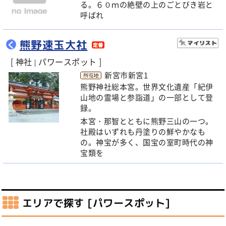
る。６０ｍの絶壁の上のごとびき岩と
呼ばれ
熊野速玉大社
く
[ 神社
パワースポット ]
|
新宮市新宮1
熊野神社総本宮。世界文化遺産「紀伊
山地の霊場と参詣道」の一部として登
録。
本宮・那智とともに熊野三山の一つ。
社殿はいずれも丹塗りの鮮やかなも
の。神宝が多く、国宝の室町時代の神
宝類を
エリアで探す [パワースポット]