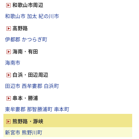
和歌山市周辺
和歌山市
加太
紀の川市
高野路
伊都郡
かつらぎ町
海南・有田
海南市
白浜・田辺周辺
田辺市
西牟婁郡
白浜町
串本・勝浦
東牟婁郡
那智勝浦町
串本町
熊野路・瀞峡
新宮市
熊野川町