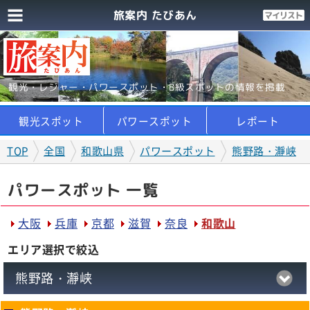
旅案内 たびあん
観光・レジャー・パワースポット・B級スポットの情報を掲載
観光スポット
パワースポット
レポート
TOP
全国
和歌山県
パワースポット
熊野路・瀞峡
パワースポット 一覧
大阪
兵庫
京都
滋賀
奈良
和歌山
エリア選択で絞込
熊野路・瀞峡