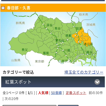
春日部・久喜
深谷
熊谷
加須
鴻巣
東松山
春日部
秩父
川越
越谷
飯能
所沢
カテゴリーで絞込
埼玉全てのカテゴリー
紅葉スポット
全
1
ページ 0件 [
1/
1 ] [
人気順
|
50音順
]
定番スポット
前の30件
|
次の20件