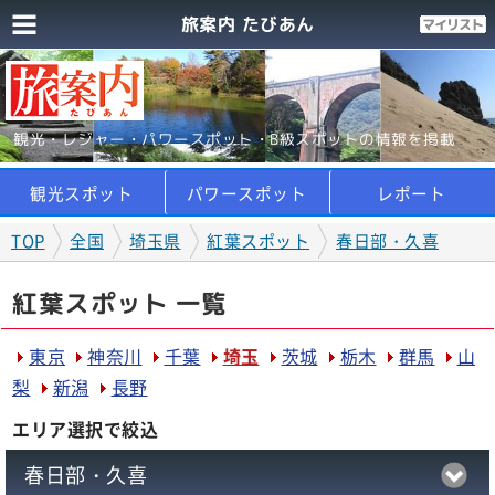
旅案内 たびあん
観光・レジャー・パワースポット・B級スポットの情報を掲載
観光スポット
パワースポット
レポート
TOP
全国
埼玉県
紅葉スポット
春日部・久喜
紅葉スポット 一覧
東京
神奈川
千葉
埼玉
茨城
栃木
群馬
山
梨
新潟
長野
エリア選択で絞込
春日部・久喜