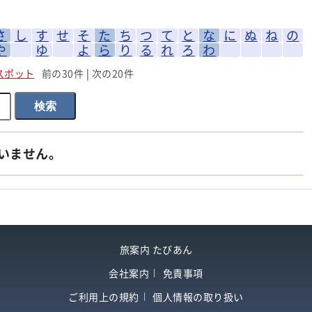
さ
し
す
せ
そ
た
ち
つ
て
と
な
に
ぬ
ね
の
や
ゆ
よ
ら
り
る
れ
ろ
わ
スポット
前の30件
|
次の20件
いません。
旅案内 たびあん
会社案内
免責事項
ご利用上の規約
個人情報の取り扱い