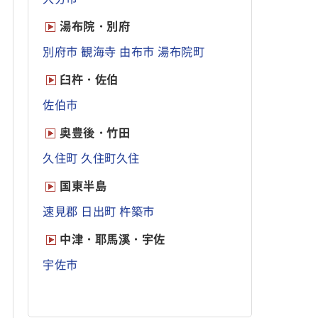
湯布院・別府
別府市
観海寺
由布市
湯布院町
臼杵・佐伯
佐伯市
奥豊後・竹田
久住町
久住町久住
国東半島
速見郡
日出町
杵築市
中津・耶馬溪・宇佐
宇佐市