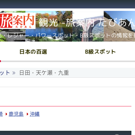
観光 -旅案内 たびあ
光・レジャー・パワースポット・B級スポットの情報を
日本の百選
B級スポット
ット
日田・天ケ瀬・九重
崎
鹿児島
沖縄