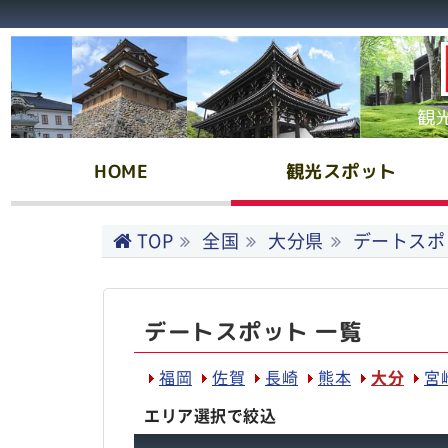
観
HOME
観光スポット
TOP
全国
大分県
デートスポ
デートスポット 一覧
福岡
佐賀
長崎
熊本
大分
宮
エリア選択で絞込