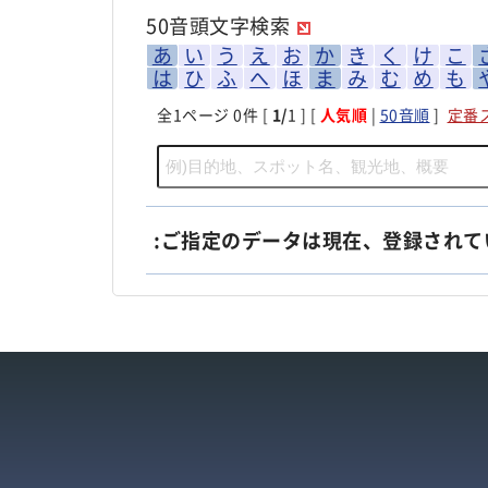
50音頭文字検索
あ
い
う
え
お
か
き
く
け
こ
は
ひ
ふ
へ
ほ
ま
み
む
め
も
全
1
ページ 0件 [
1/
1 ] [
人気順
|
50音順
]
定番
:ご指定のデータは現在、登録されて