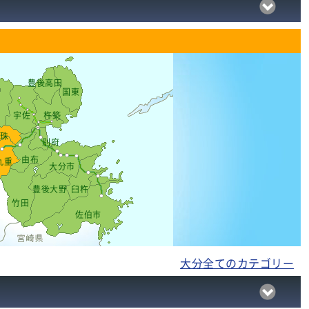
豊後高田
国東
宇佐
杵築
珠
別府
由布
九重
大分市
豊後大野
臼杵
竹田
佐伯市
大分全てのカテゴリー