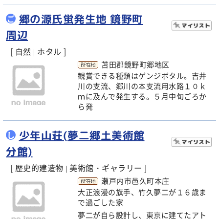
郷の源氏蛍発生地 鏡野町
ご
周辺
[ 自然
ホタル ]
|
苫田郡鏡野町郷地区
観賞できる種類はゲンジボタル。吉井
川の支流、郷川の本支流用水路１０ｋ
ｍに及んで発生する。５月中旬ごろか
ら発
少年山荘(夢二郷土美術館
し
分館)
[ 歴史的建造物
美術館・ギャラリー ]
|
瀬戸内市邑久町本庄
大正浪漫の旗手、竹久夢二が１６歳ま
で過ごした家
夢二が自ら設計し、東京に建てたアト