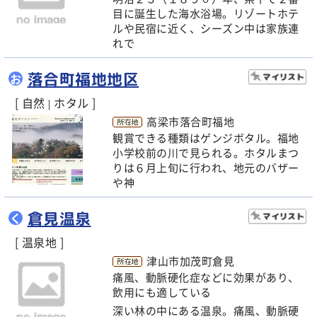
目に誕生した海水浴場。リゾートホテ
ルや民宿に近く、シーズン中は家族連
れで
落合町福地地区
お
[ 自然
ホタル ]
|
高梁市落合町福地
観賞できる種類はゲンジボタル。福地
小学校前の川で見られる。ホタルまつ
りは６月上旬に行われ、地元のバザー
や神
倉見温泉
く
[ 温泉地 ]
津山市加茂町倉見
痛風、動脈硬化症などに効果があり、
飲用にも適している
深い林の中にある温泉。痛風、動脈硬