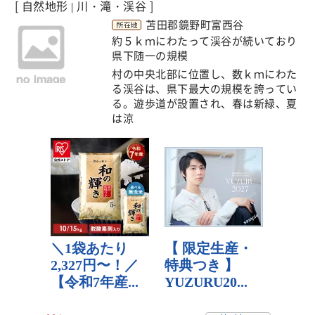
[ 自然地形
川・滝・渓谷 ]
|
苫田郡鏡野町富西谷
約５ｋｍにわたって渓谷が続いており
県下随一の規模
村の中央北部に位置し、数ｋｍにわた
る渓谷は、県下最大の規模を誇ってい
る。遊歩道が設置され、春は新緑、夏
は涼