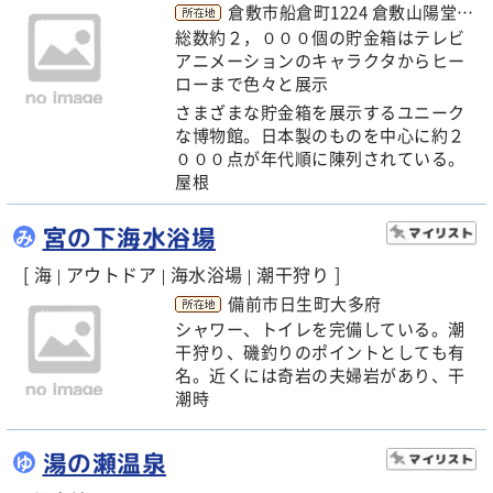
倉敷市船倉町1224 倉敷山陽堂アンティークモール 2F
総数約２，０００個の貯金箱はテレビ
アニメーションのキャラクタからヒー
ローまで色々と展示
さまざまな貯金箱を展示するユニーク
な博物館。日本製のものを中心に約２
０００点が年代順に陳列されている。
屋根
宮の下海水浴場
み
[ 海
アウトドア
海水浴場
潮干狩り ]
|
|
|
備前市日生町大多府
シャワー、トイレを完備している。潮
干狩り、磯釣りのポイントとしても有
名。近くには奇岩の夫婦岩があり、干
潮時
湯の瀬温泉
ゆ