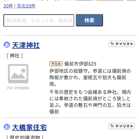
30件
|
次の30件
天津神社
あ
[ 神社 ]
備前市伊部629
伊部地区の総鎮守。参道には備前焼の
陶板が敷かれ、屋根瓦や狛犬も備前
焼。
千年の歴史をもつ由緒ある神社。境内
には奉納された備前焼がところ狭しと
並ぶ。参道の敷石や神門の瓦、狛犬は
備前
大橋家住宅
お
[ 歴史的建造物 ]