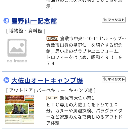
は海外のこまを含む約３０００点を展
示。
星野仙一記念館
ほ
[ 博物館・資料館 ]
倉敷市中央1-10-11 ヒルトップビルC棟 2F
倉敷市出身の星野仙一を紹介する記念
館。思い出のグラブやユニフォーム、
トロフィーをはじめ、昭和４９（１９
７４
大佐山オートキャンプ場
お
[ アウトドア
バーベキュー
キャンプ場 ]
|
|
新見市大佐小南1
ＥＴＣ専用の大佐ＩＣを下りて１０
分。カヌーや洞窟探検、パラグライダ
ーなど家族みんなで楽しめるアウトド
ア体験