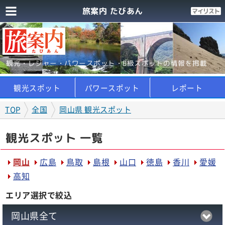
旅案内 たびあん
観光・レジャー・パワースポット・B級スポットの情報を掲載
観光スポット
パワースポット
レポート
TOP
全国
岡山県 観光スポット
観光スポット 一覧
岡山
広島
鳥取
島根
山口
徳島
香川
愛媛
高知
エリア選択で絞込
岡山県全て