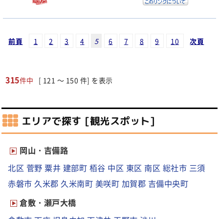
前頁
1
2
3
4
5
6
7
8
9
10
次頁
315
件中
[ 121 ～ 150 件] を表示
エリアで探す [観光スポット]
岡山・吉備路
北区
菅野
粟井
建部町
栢谷
中区
東区
南区
総社市
三須
赤磐市
久米郡
久米南町
美咲町
加賀郡
吉備中央町
倉敷・瀬戸大橋