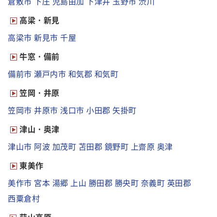
倉敷市
下庄
児島由加
下津井
玉野市
渋川
高梁・新見
高梁市
新見市
千屋
牛窓・備前
備前市
瀬戸内市
和気郡
和気町
笠岡・井原
笠岡市
井原市
浅口市
小田郡
矢掛町
津山・奥津
津山市
阿波
加茂町
苫田郡
鏡野町
上齋原
奥津
東美作
美作市
宮本
湯郷
上山
勝田郡
勝央町
奈義町
英田郡
西粟倉村