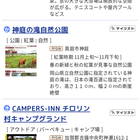
泉。窓の大きな大浴場は開放的な空間
が広がる。テニスコートや屋内プール
などス
神庭の滝自然公園
か
[ 公園
紅葉
自然 ]
|
|
真庭市神庭
[ 紅葉時期 11月上旬～11月下旬 ]
春の新緑と秋の紅葉が見事な自然公園
岡山県立自然公園に指定されている神
庭の滝は、日本の滝百選に指定されて
おり、高さ１１０ｍ、幅２０ｍの断崖
絶壁
CAMPERS-INN チロリン
き
村キャンプグランド
[ アウトドア
バーベキュー
キャンプ場 ]
|
|
加賀郡吉備中央町神瀬1612-1