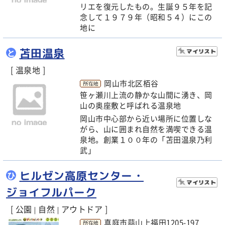
リエを復元したもの。生誕９５年を記
念して１９７９年（昭和５４）にこの
地に
苫田温泉
と
[ 温泉地 ]
岡山市北区栢谷
笹ヶ瀬川上流の静かな山間に湧き、岡
山の奥座敷と呼ばれる温泉地
岡山市中心部から近い場所に位置しな
がら、山に囲まれ自然を満喫できる温
泉地。創業１００年の「苫田温泉乃利
武」
ヒルゼン高原センター・
ひ
ジョイフルパーク
[ 公園
自然
アウトドア ]
|
|
真庭市蒜山上福田1205-197