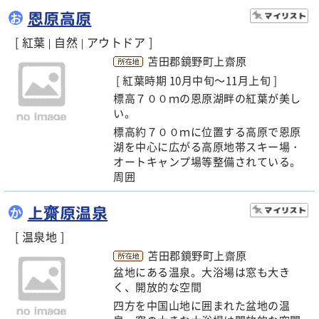
恩原高原
お
[ 紅葉
自然
アウトドア ]
|
|
苫田郡鏡野町上齋原
[ 紅葉時期 10月中旬～11月上旬 ]
標高７００ｍの恩原湖畔の紅葉が美し
い。
標高約７００ｍに位置する高原で恩原
湖を中心に広がる高原地帯スキー場・
オートキャンプ場等整備されている。
周囲
上齋原温泉
か
[ 温泉地 ]
苫田郡鏡野町上齋原
盆地にある温泉。大浴場は窓も大き
く、開放的な空間
四方を中国山地に囲まれた盆地の温