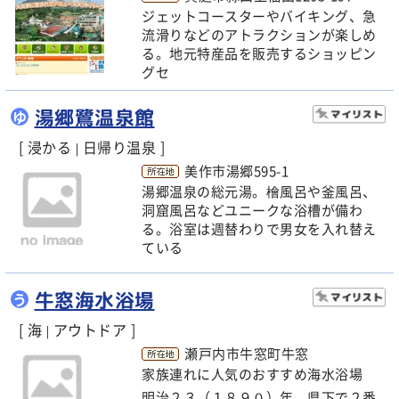
ジェットコースターやバイキング、急
流滑りなどのアトラクションが楽しめ
る。地元特産品を販売するショッピン
グセ
湯郷鷺温泉館
ゆ
[ 浸かる
日帰り温泉 ]
|
美作市湯郷595-1
湯郷温泉の総元湯。檜風呂や釜風呂、
洞窟風呂などユニークな浴槽が備わ
る。浴室は週替わりで男女を入れ替え
ている
牛窓海水浴場
う
[ 海
アウトドア ]
|
瀬戸内市牛窓町牛窓
家族連れに人気のおすすめ海水浴場
明治２３（１８９０）年、県下で２番