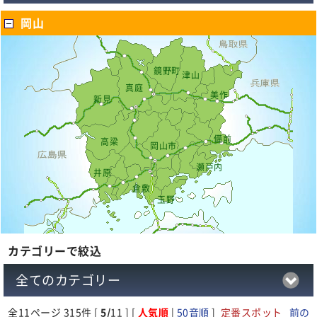
岡山
鏡野町
津山
真庭
美作
新見
備前
高梁
岡山市
瀬戸内
井原
倉敷
玉野
カテゴリーで絞込
全てのカテゴリー
全
11
ページ 315件 [
5/
11 ] [
人気順
|
50音順
]
定番スポット
前の