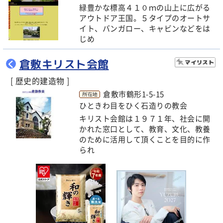
緑豊かな標高４１０ｍの山上に広がる
アウトドア王国。５タイプのオートサ
イト、バンガロー、キャビンなどをは
じめ
倉敷キリスト会館
く
[ 歴史的建造物 ]
倉敷市鶴形1-5-15
ひときわ目をひく石造りの教会
キリスト会館は１９７１年、社会に開
かれた窓口として、教育、文化、教養
のために活用して頂くことを目的に作
られ