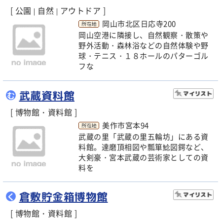
[ 公園
自然
アウトドア ]
|
|
岡山市北区日応寺200
岡山空港に隣接し、自然観察・散策や
野外活動・森林浴などの自然体験や野
球・テニス・１８ホールのパターゴル
フな
武蔵資料館
む
[ 博物館・資料館 ]
美作市宮本94
武蔵の里「武蔵の里五輪坊」にある資
料館。達磨頂相図や瓢箪鯰図鍔など、
大剣豪・宮本武蔵の芸術家としての資
料を
倉敷貯金箱博物館
く
[ 博物館・資料館 ]