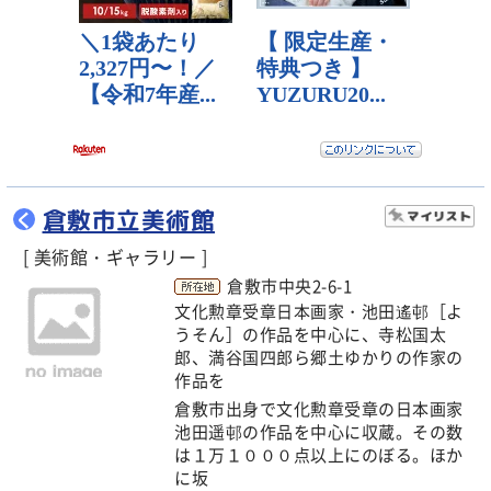
倉敷市立美術館
く
[ 美術館・ギャラリー ]
倉敷市中央2-6-1
文化勲章受章日本画家・池田遙邨［よ
うそん］の作品を中心に、寺松国太
郎、満谷国四郎ら郷土ゆかりの作家の
作品を
倉敷市出身で文化勲章受章の日本画家
池田遥邨の作品を中心に収蔵。その数
は１万１０００点以上にのぼる。ほか
に坂