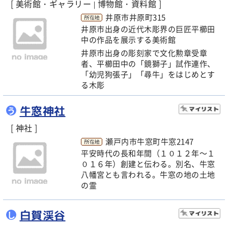
[ 美術館・ギャラリー
博物館・資料館 ]
|
井原市井原町315
井原市出身の近代木彫界の巨匠平櫛田
中の作品を展示する美術館
井原市出身の彫刻家で文化勲章受章
者、平櫛田中の「鏡獅子」試作連作、
「幼児狗張子」「尋牛」をはじめとす
る木彫
牛窓神社
う
[ 神社 ]
瀬戸内市牛窓町牛窓2147
平安時代の長和年間（１０１２年～１
０１６年）創建と伝わる。別名、牛窓
八幡宮とも言われる。牛窓の地の土地
の霊
白賀渓谷
し