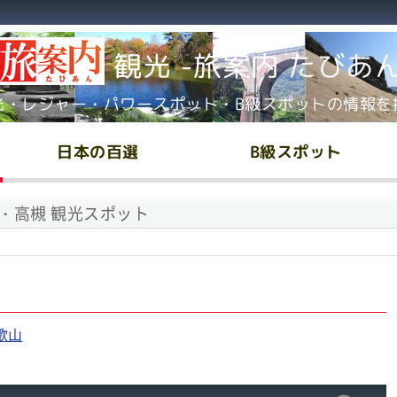
観光 -旅案内 たびあ
光・レジャー・パワースポット・B級スポットの情報を
日本の百選
B級スポット
・高槻 観光スポット
歌山