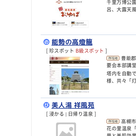
千里万博公
呂、大露天
能勢の高燈籠
の
[ 珍スポット
B級スポット
]
豊能郡
要会本部講
塔内を自動
様、共々「
美人湯 祥風苑
び
[ 浸かる
日帰り温泉 ]
|
高槻市
花の里温泉
量と美肌効