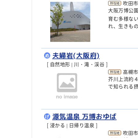
吹田市
大阪万博公
育む多様な
れ、生きも
夫婦岩(大阪府)
め
[ 自然地形
川・滝・渓谷 ]
|
高槻
芥川上流約
で知られる
源気温泉 万博おゆば
げ
[ 浸かる
日帰り温泉 ]
|
吹田市