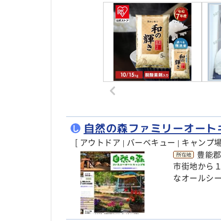
自然の森ファミリーオート
し
[ アウトドア
バーベキュー
キャンプ場 
|
|
豊能郡
市街地から
なオールシ