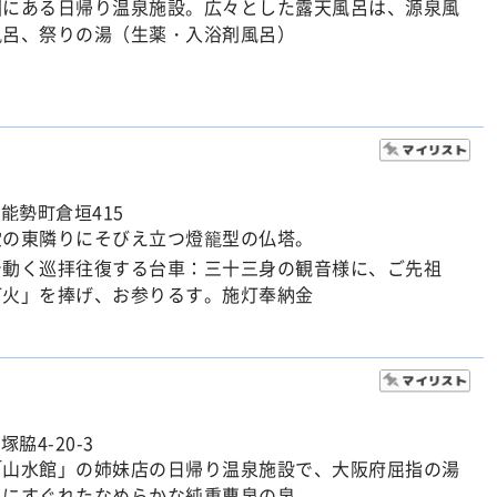
園にある日帰り温泉施設。広々とした露天風呂は、源泉風
風呂、祭りの湯（生薬・入浴剤風呂）
能勢町倉垣415
堂の東隣りにそびえ立つ燈籠型の仏塔。
で動く巡拝往復する台車：三十三身の観音様に、ご先祖
灯火」を捧げ、お参りるす。施灯奉納金
塚脇4-20-3
「山水館」の姉妹店の日帰り温泉施設で、大阪府屈指の湯
果にすぐれたなめらかな純重曹泉の泉