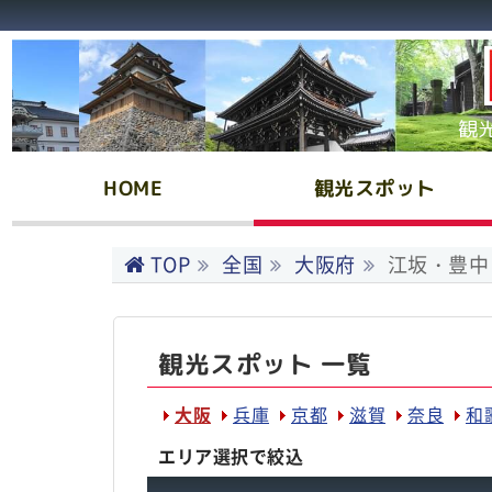
観
HOME
観光スポット
TOP
全国
大阪府
江坂・豊中
観光スポット 一覧
大阪
兵庫
京都
滋賀
奈良
和
エリア選択で絞込