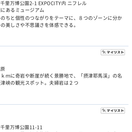
千里万博公園2-1 EXPOCITY内 ニフレル
園にあるミュージアム
いのちと個性のつながりをテーマに、８つのゾーンに分か
のの美しさや不思議さを体感できる。
市原
４ｋｍに奇岩や断崖が続く景勝地で、「摂津耶馬渓」の名
摂津峡の観光スポット。夫婦岩は２つ
千里万博公園11-11