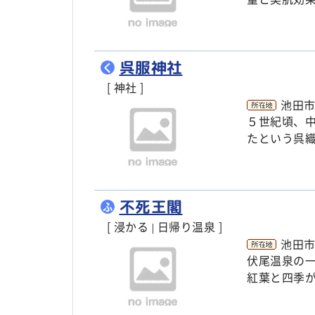
呉服神社
く
[ 神社 ]
池田市
５世紀頃、
たという呉
不死王閣
ふ
[ 浸かる
日帰り温泉 ]
|
池田市
伏尾温泉の
紅葉と四季