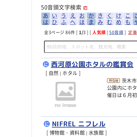
50音頭文字検索
あ
い
う
え
お
か
き
く
け
こ
は
ひ
ふ
へ
ほ
ま
み
む
め
も
全
3
ページ 86件 [
1/
3 ] [
人気順
|
50音順
]
定番
西河原公園ホタルの鑑賞会
に
[ 自然
ホタル ]
|
茨木市
公園内にホ
催日は６月
NIFREL ニフレル
に
[ 博物館・資料館
水族館 ]
|