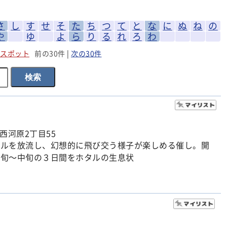
さ
し
す
せ
そ
た
ち
つ
て
と
な
に
ぬ
ね
の
や
ゆ
よ
ら
り
る
れ
ろ
わ
スポット
前の30件
|
次の30件
西河原2丁目55
タルを放流し、幻想的に飛び交う様子が楽しめる催し。開
初旬～中旬の３日間をホタルの生息状