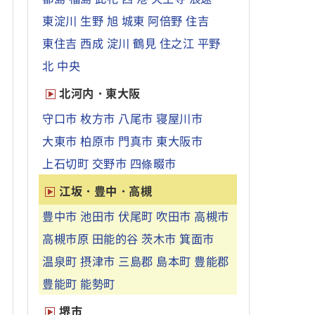
東淀川
生野
旭
城東
阿倍野
住吉
東住吉
西成
淀川
鶴見
住之江
平野
北
中央
北河内・東大阪
守口市
枚方市
八尾市
寝屋川市
大東市
柏原市
門真市
東大阪市
上石切町
交野市
四條畷市
江坂・豊中・高槻
豊中市
池田市
伏尾町
吹田市
高槻市
高槻市原
田能的谷
茨木市
箕面市
温泉町
摂津市
三島郡
島本町
豊能郡
豊能町
能勢町
堺市