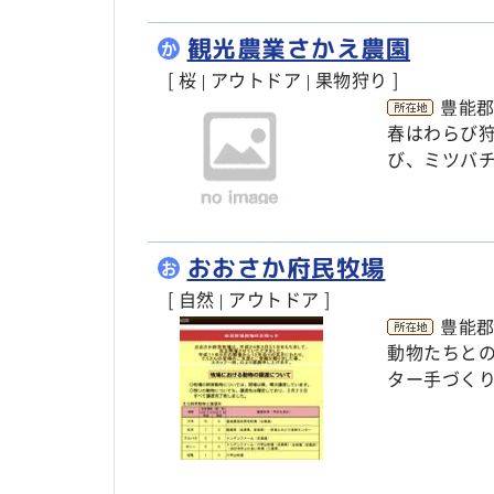
観光農業さかえ農園
か
[ 桜
アウトドア
果物狩り ]
|
|
豊能郡
春はわらび
び、ミツバ
おおさか府民牧場
お
[ 自然
アウトドア ]
|
豊能郡
動物たちと
ター手づく