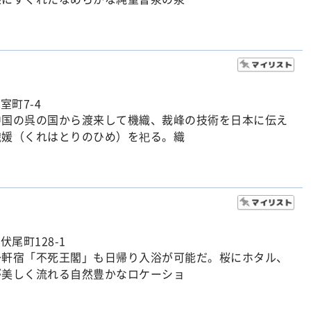
室町7-4
中国の呉の国から渡来して機織、裁峰の技術を日本に伝え
織媛（くれはとりのひめ）を祀る。織
伏尾町128-1
一軒宿「不死王閣」も日帰り入浴が可能だ。桜にホタル、
が美しく流れる自然豊かなロケーショ