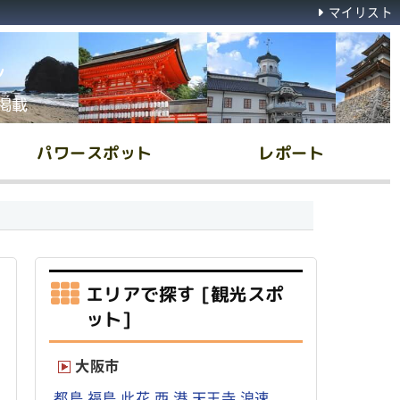
マイリスト
ん
掲載
パワースポット
レポート
エリアで探す [観光スポ
ット]
大阪市
都島
福島
此花
西
港
天王寺
浪速