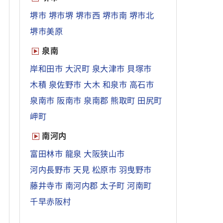
堺市
堺市堺
堺市西
堺市南
堺市北
堺市美原
泉南
岸和田市
大沢町
泉大津市
貝塚市
木積
泉佐野市
大木
和泉市
高石市
泉南市
阪南市
泉南郡
熊取町
田尻町
岬町
南河内
富田林市
龍泉
大阪狭山市
河内長野市
天見
松原市
羽曳野市
藤井寺市
南河内郡
太子町
河南町
千早赤阪村