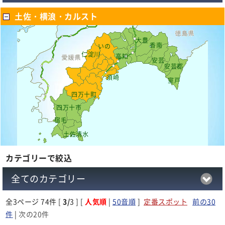
土佐・横浪・カルスト
大豊
香南
いの
仁淀川
高知
安芸
安芸郡
須崎
室戸
四万十町
四万十市
宿毛
土佐清水
カテゴリーで絞込
全てのカテゴリー
全
3
ページ 74件 [
3/
3 ] [
人気順
|
50音順
]
定番スポット
前の30
件
|
次の20件