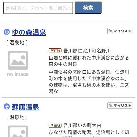
ゆの森温泉
ゆ
[ 温泉地 ]
吾川郡仁淀川町名野川
巨岩と緑に覆われた中津渓谷に広がる
森の中の温泉
中津渓谷の玄関口にある温泉。仁淀川
町の木を使用した「中津渓谷ゆの森」
の建物は、浴場も槇の木を使い、ユズ
湯な
蘇鶴温泉
そ
[ 温泉地 ]
吾川郡いの町大内
ひなびた風情の秘湯。湯治場として知