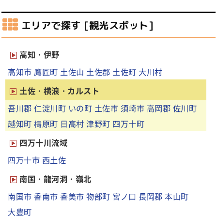
エリアで探す [観光スポット]
高知・伊野
高知市
鷹匠町
土佐山
土佐郡
土佐町
大川村
土佐・横浪・カルスト
吾川郡
仁淀川町
いの町
土佐市
須崎市
高岡郡
佐川町
越知町
檮原町
日高村
津野町
四万十町
四万十川流域
四万十市
西土佐
南国・龍河洞・嶺北
南国市
香南市
香美市
物部町
宮ノ口
長岡郡
本山町
大豊町