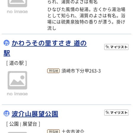
られ、湯質のよさは有名
ひなびた風情の秘湯。古くから湯治場
として知られ、湯質のよさは有名。浴
場には硫黄泉独特の香りが漂う。掛け
流し
かわうその里すさき 道の
カ
駅
[ 道の駅 ]
須崎市下分甲263-3
波介山展望公園
は
[ 公園
展望台 ]
|
土佐市波介