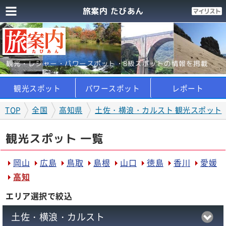
旅案内 たびあん
観光・レジャー・パワースポット・B級スポットの情報を掲載
観光スポット
パワースポット
レポート
TOP
全国
高知県
土佐・横浪・カルスト 観光スポット
観光スポット 一覧
岡山
広島
鳥取
島根
山口
徳島
香川
愛媛
高知
エリア選択で絞込
土佐・横浪・カルスト