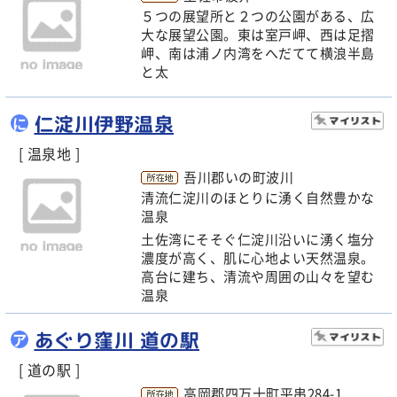
５つの展望所と２つの公園がある、広
大な展望公園。東は室戸岬、西は足摺
岬、南は浦ノ内湾をへだてて横浪半島
と太
仁淀川伊野温泉
に
[ 温泉地 ]
吾川郡いの町波川
清流仁淀川のほとりに湧く自然豊かな
温泉
土佐湾にそそぐ仁淀川沿いに湧く塩分
濃度が高く、肌に心地よい天然温泉。
高台に建ち、清流や周囲の山々を望む
温泉
あぐり窪川 道の駅
ア
[ 道の駅 ]
高岡郡四万十町平串284-1