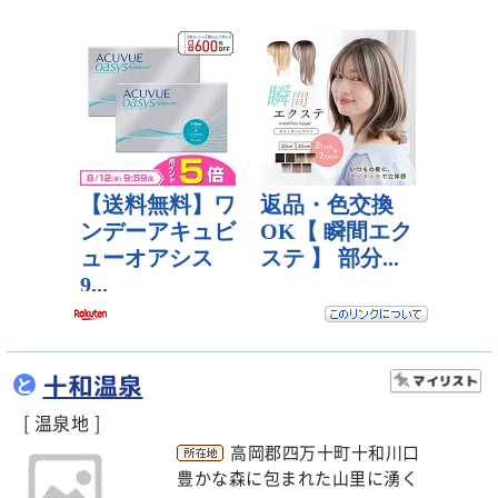
十和温泉
と
[ 温泉地 ]
高岡郡四万十町十和川口
豊かな森に包まれた山里に湧く