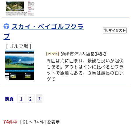
スカイ・ベイゴルフクラ
す
ブ
[ ゴルフ場 ]
須崎市浦ﾉ内福良348-2
周囲は海に囲まれ、景観も良いが起伏
もある。アウトはインに比べるとフラ
ットで距離もある。３番は最長のロン
グで
前頁
1
2
3
74
件中
[ 61 ～ 74 件] を表示