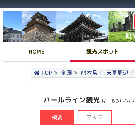
観
HOME
観光スポット
TOP
全国
熊本県
天草周辺
パールライン観光
ぱーるらいんか
概要
マップ