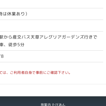
時は休業あり）
角駅から産交バス天草アレグリアガーデンズ行きで
下車、徒歩5分
78
ては、ご利用者自身で事前にご確認下さい。
旅案内 たびあん