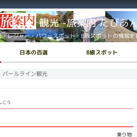
観光 -旅案内 たびあ
光・レジャー・パワースポット・B級スポットの情報を
日本の百選
B級スポット
パールライン観光
んこう
乗り物