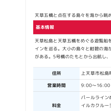
天草五橋と点在する島々を海から眺
基本情報
天草松島と天草五橋をめぐる遊覧船
インを巡る。大小の島々と紺碧の海
がある。5号橋のたもとから出航し、
住所
上天草市松島町
営業時間
9:00～16:
パールラインめ
料金
イルカクルージ