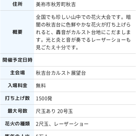
美祢市秋芳町秋吉
住所
全国でも珍しい山中での花火大会です。暗
闇の秋吉台に色鮮やかな花火が打ち上げら
れると、轟音がカルスト台地にこだましま
概要
す。光と炎と音が奏でるレーザーショーも
見ごたえ十分です。
開催予定日時
秋吉台カルスト展望台
主会場
無料
入場料金
1500発
打ち上げ数
尺玉あり 20号玉
最大号数
2尺玉、レーザーショー
花火の種類