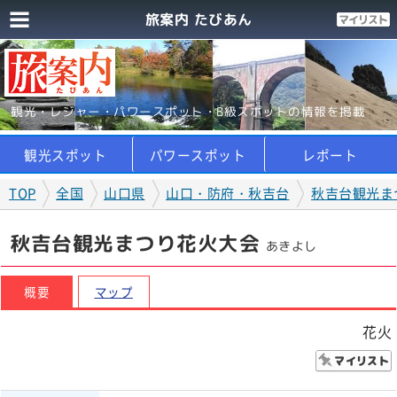
旅案内 たびあん
観光・レジャー・パワースポット・B級スポットの情報を掲載
観光スポット
パワースポット
レポート
TOP
全国
山口県
山口・防府・秋吉台
秋吉台観光ま
秋吉台観光まつり花火大会
あきよし
概要
マップ
花火