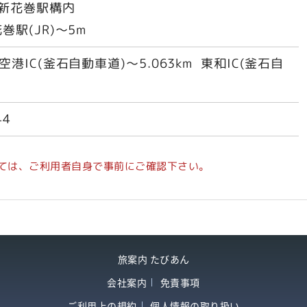
線新花巻駅構内
巻駅(JR)～5m
巻空港IC(釜石自動車道)～5.063km 東和IC(釜石自
44
ては、ご利用者自身で事前にご確認下さい。
旅案内 たびあん
会社案内
免責事項
ご利用上の規約
個人情報の取り扱い