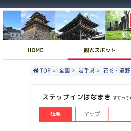
観
HOME
観光スポット
TOP
全国
岩手県
花巻・遠野
ステップインはなまき
すてっぷ
概要
マップ