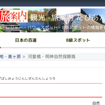
観光 -旅案内 たびあ
光・レジャー・パワースポット・B級スポットの情報を
日本の百選
B級スポット
地・美ヶ原
河童橋・明神自然探勝路
ぱばしみょうじんしぜんたんしょうろ
自然