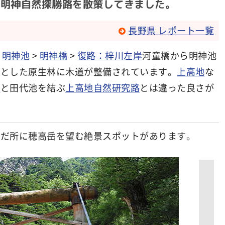
橋・明神自然探勝路を散策してきました。
長野県 レポート一覧
>
明神池
>
明神橋
>
復路：梓川左岸
河童橋から明神池
うとした原生林に木道が整備されています。
上高地
な
池
と田代池を結ぶ
上高地自然研究路
とは違った良さが
んだ所に穂高岳を望む絶景スポットがあります。