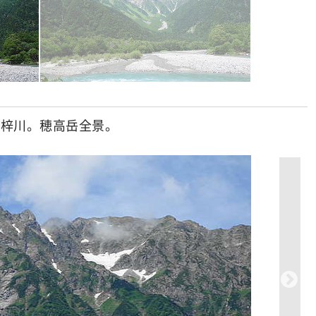
な梓川。穂高岳全景。