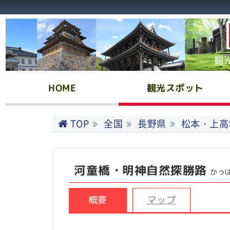
観
HOME
観光スポット
TOP
全国
長野県
松本・上高
河童橋・明神自然探勝路
かっ
概要
マップ