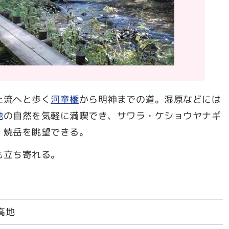
上流へと歩く
河童橋
から明神までの道。湿原などには
地
の自然を気軽に満喫でき、サワラ・ケショウヤナギ
、焼岳を眺望できる。
も立ち寄れる。
高地