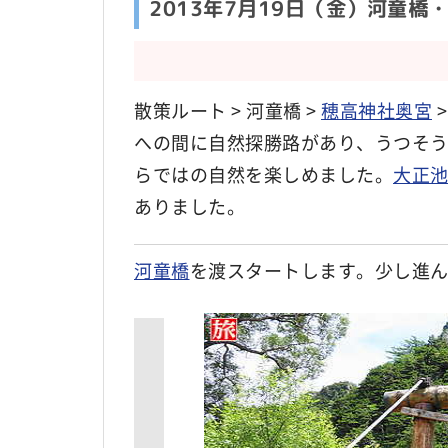
2013年7月19日（金）河童
散策ルート > 河童橋 >
穂高神社奥宮
への間に自然探勝路があり、うつそ
らではの自然を楽しめました。
大正
ありました。
河童橋
を渡スタートします。少し進