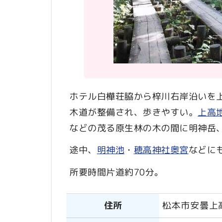
ホテル白樺荘脇から梓川右岸沿いを
木道が整備され、歩きやすい。
上高
などの茂る原生林の木の間に明神岳
途中、
明神池
・
穂高神社奥宮
などに
所要時間片道約70分。
住所
松本市安曇上