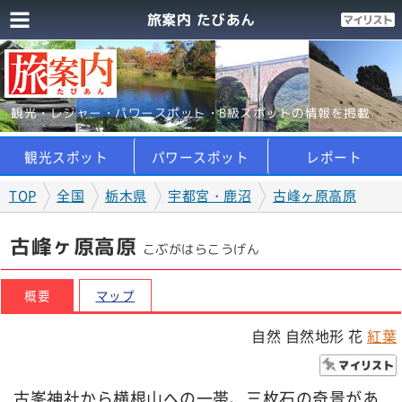
旅案内 たびあん
観光・レジャー・パワースポット・B級スポットの情報を掲載
観光スポット
パワースポット
レポート
TOP
全国
栃木県
宇都宮・鹿沼
古峰ヶ原高原
古峰ヶ原高原
こぶがはらこうげん
概要
マップ
自然 自然地形 花
紅葉
古峯神社から横根山への一帯、三枚石の奇景があ