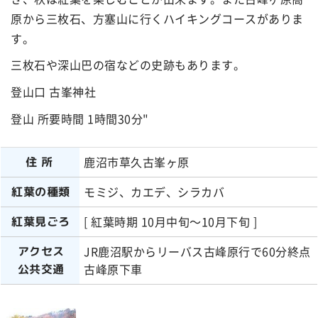
原から三枚石、方塞山に行くハイキングコースがありま
す。
三枚石や深山巴の宿などの史跡もあります。
登山口 古峯神社
登山 所要時間 1時間30分"
鹿沼市草久古峯ヶ原
住所
モミジ、カエデ、シラカバ
紅葉の種類
[ 紅葉時期 10月中旬～10月下旬 ]
紅葉見ごろ
JR鹿沼駅からリーバス古峰原行で60分終点
アクセス
古峰原下車
公共交通