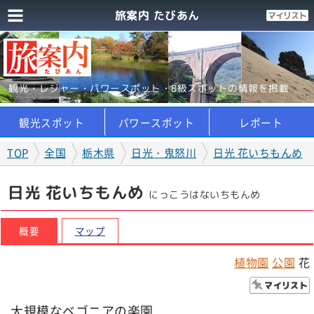
旅案内 たびあん
観光・レジャー・パワースポット・B級スポットの情報を掲載
観光スポット
パワースポット
レポート
TOP
全国
栃木県
日光・鬼怒川
日光 花いちもんめ
日光 花いちもんめ
にっこうはないちもんめ
概要
マップ
植物園
公園
花
大規模なベゴニアの楽園