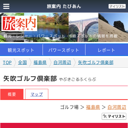
旅案内 たびあん
観光・レジャー・パワースポット・B級スポットの情報を掲載
観光スポット
パワースポット
レポート
TOP
全国
福島県
白河周辺
矢吹ゴルフ倶楽部
矢吹ゴルフ倶楽部
やぶきごるふくらぶ
概要
マップ
ゴルフ場 ＞
福島県
＞
白河周辺