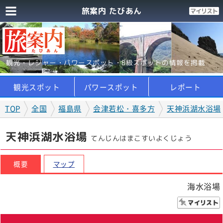
旅案内 たびあん
観光・レジャー・パワースポット・B級スポットの情報を掲載
観光スポット
パワースポット
レポート
TOP
全国
福島県
会津若松・喜多方
天神浜湖水浴場
天神浜湖水浴場
てんじんはまこすいよくじょう
概要
マップ
海水浴場