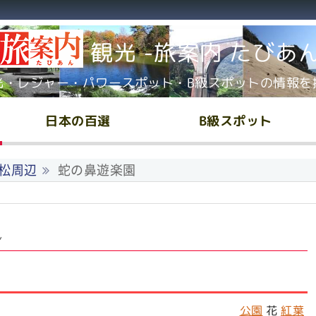
観光 -旅案内 たびあ
光・レジャー・パワースポット・B級スポットの情報を
日本の百選
B級スポット
松周辺
蛇の鼻遊楽園
ん
公園
花
紅葉