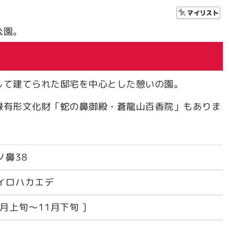
公園。
して建てられた邸宅を中心とした憩いの園。
録有形文化財「蛇の鼻御殿・蒼龍山百香院」もありま
ノ鼻38
イロハカエデ
1月上旬～11月下旬 ]