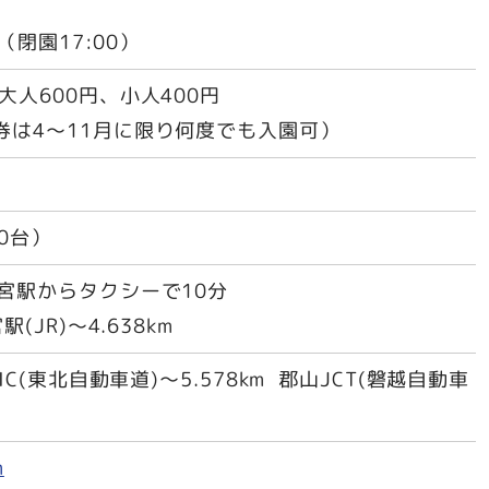
0（閉園17:00）
大人600円、小人400円
券は4～11月に限り何度でも入園可）
0台）
本宮駅からタクシーで10分
(JR)～4.638km
宮IC(東北自動車道)～5.578km 郡山JCT(磐越自動車
m