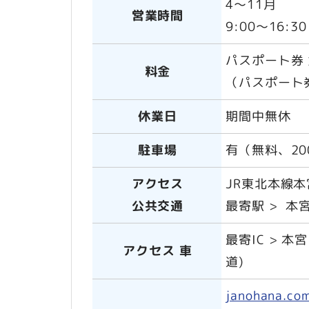
4～11月
営業時間
9:00～16:3
パスポート券 
料金
（パスポート
休業日
期間中無休
駐車場
有（無料、20
アクセス
JR東北本線
公共交通
最寄駅 > 本宮駅
最寄IC > 本
アクセス 車
道)
janohana.co