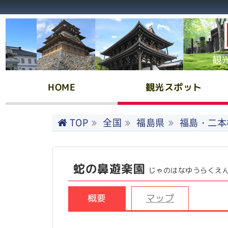
観
HOME
観光スポット
TOP
全国
福島県
福島・二本
蛇の鼻遊楽園
じゃのはなゆうらくえ
概要
マップ