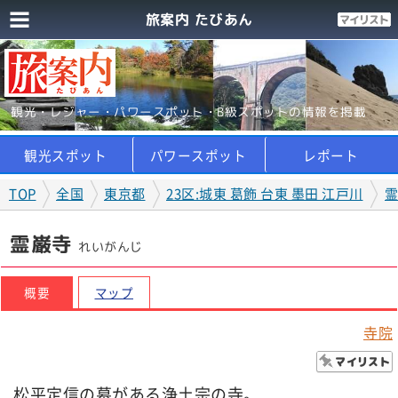
旅案内 たびあん
観光・レジャー・パワースポット・B級スポットの情報を掲載
観光スポット
パワースポット
レポート
TOP
全国
東京都
23区:城東 葛飾 台東 墨田 江戸川
霊巌寺
れいがんじ
概要
マップ
寺院
松平定信の墓がある浄土宗の寺。