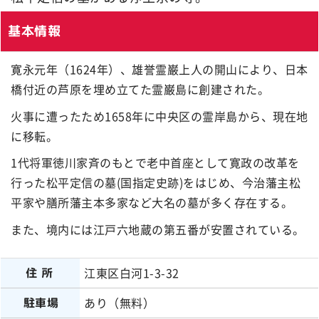
基本情報
寛永元年（1624年）、雄誉霊巌上人の開山により、日本
橋付近の芦原を埋め立てた霊巌島に創建された。
火事に遭ったため1658年に中央区の霊岸島から、現在地
に移転。
1代将軍徳川家斉のもとで老中首座として寛政の改革を
行った松平定信の墓(国指定史跡)をはじめ、今治藩主松
平家や膳所藩主本多家など大名の墓が多く存在する。
また、境内には江戸六地蔵の第五番が安置されている。
江東区白河1-3-32
住所
あり（無料）
駐車場