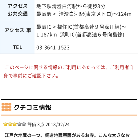
地下鉄清澄白河駅から徒歩3分
アクセス
最寄駅 > 清澄白河駅(東京メトロ)～124m
公共交通
最寄IC > 福住IC(首都高速９号深川線)～
アクセス 車
1.187km 浜町IC(首都高速６号向島線)
03-3641-1523
TEL
このページに関する情報のご利用にあたっては、ご利用者自
身で事前にご確認下さい。
クチコミ情報
評価 3点 2018/02/24
江戸六地蔵の一つ、銅造地蔵菩薩があるお寺。こんな大きなお