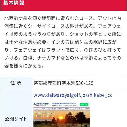
基本情報
北西駒ケ岳を仰ぐ緩斜面に造られたコース。アウトは内
浦湾に近くシーサイドコースの趣きがある。フェアウェ
イは波のようなうねりがあり、ショットの落とした所に
は十分な注意が必要。インの方は駒ケ岳の裾野に広が
り、フェアウェイはフラットで広く、のびのびと打って
いける。白樺、ナナカマドなどの林は季節によってその
姿を様々にかえる。
茅部郡鹿部町字本別530-125
住所
www.daiwaroyalgolf.jp/shikabe_cc
公開サイト