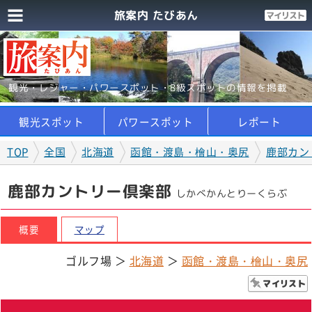
旅案内 たびあん
観光・レジャー・パワースポット・B級スポットの情報を掲載
観光スポット
パワースポット
レポート
TOP
全国
北海道
函館・渡島・檜山・奥尻
鹿部カン
鹿部カントリー倶楽部
しかべかんとりーくらぶ
概要
マップ
ゴルフ場 ＞
北海道
＞
函館・渡島・檜山・奥尻