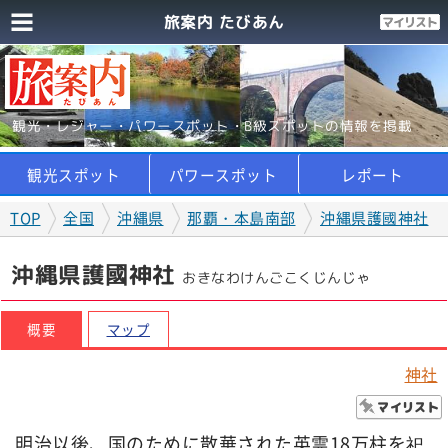
旅案内 たびあん
観光・レジャー・パワースポット・B級スポットの情報を掲載
観光スポット
パワースポット
レポート
TOP
全国
沖縄県
那覇・本島南部
沖縄県護國神社
沖縄県護國神社
おきなわけんごこくじんじゃ
概要
マップ
神社
明治以後、国のために散華された英霊18万柱を祀