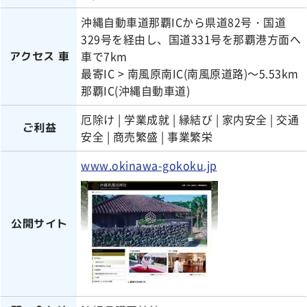
沖縄自動車道那覇ICから県道82号・国道
329号を経由し、国道331号を那覇港方面へ
車で7km
アクセス 車
最寄IC > 南風原南IC(南風原道路)～5.53km
那覇IC(沖縄自動車道)
厄除け | 学業成就 | 縁結び | 家内安全 | 交通
ご利益
安全 | 商売繁盛 | 事業繁栄
www.okinawa-gokoku.jp
公開サイト