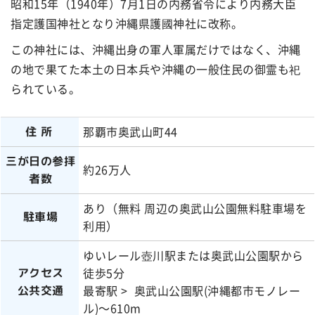
昭和15年（1940年）7月1日の内務省令により内務大臣
指定護国神社となり沖縄県護國神社に改称。
この神社には、沖縄出身の軍人軍属だけではなく、沖縄
の地で果てた本土の日本兵や沖縄の一般住民の御霊も祀
られている。
那覇市奥武山町44
住所
三が日の参拝
約26万人
者数
あり（無料 周辺の奥武山公園無料駐車場を
駐車場
利用）
ゆいレール壺川駅または奥武山公園駅から
徒歩5分
アクセス
最寄駅 > 奥武山公園駅(沖縄都市モノレー
公共交通
ル)～610m