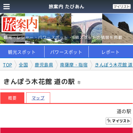
旅案内 たびあん
観光・レジャー・パワースポット・B級スポットの情報を掲載
観光スポット
パワースポット
レポート
TOP
全国
鹿児島県
南薩摩・指宿
きんぽう木花館 
きんぽう木花館 道の駅
キ
概要
マップ
道の駅