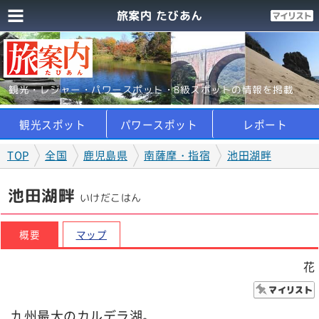
旅案内 たびあん
観光・レジャー・パワースポット・B級スポットの情報を掲載
観光スポット
パワースポット
レポート
TOP
全国
鹿児島県
南薩摩・指宿
池田湖畔
池田湖畔
いけだこはん
概要
マップ
花
九州最大のカルデラ湖。