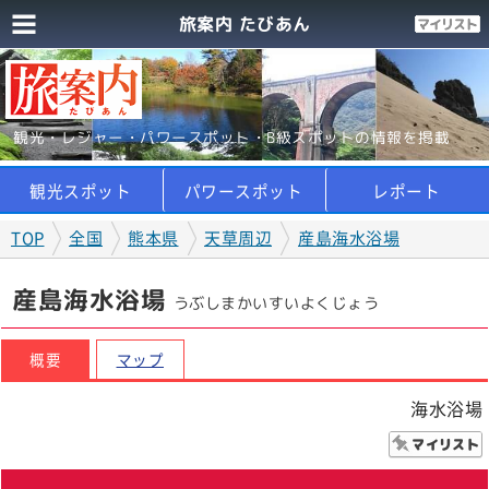
旅案内 たびあん
観光・レジャー・パワースポット・B級スポットの情報を掲載
観光スポット
パワースポット
レポート
TOP
全国
熊本県
天草周辺
産島海水浴場
産島海水浴場
うぶしまかいすいよくじょう
概要
マップ
海水浴場