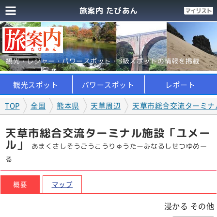
旅案内 たびあん
観光・レジャー・パワースポット・B級スポットの情報を掲載
観光スポット
パワースポット
レポート
TOP
全国
熊本県
天草周辺
天草市総合交流ターミナ
天草市総合交流ターミナル施設「ユメー
ル」
あまくさしそうごうこうりゅうたーみなるしせつゆめー
る
概要
マップ
浸かる その他