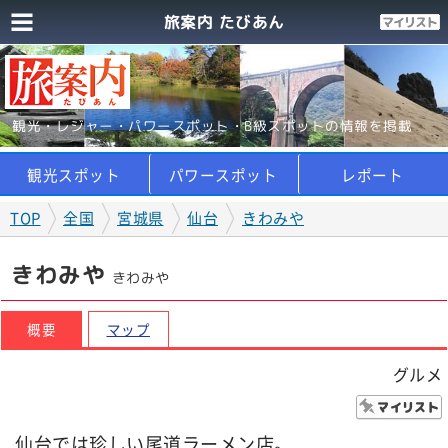
旅案内 たびあん
観光・レジャー・パワースポット・B級スポットの情報を掲載
観光スポット
パワースポット
レポート
TOP
全国
宮城県
仙台
きわみや
きわみや
きわみや
概要
マップ
グルメ
仙台では珍しい尾道ラーメン店。