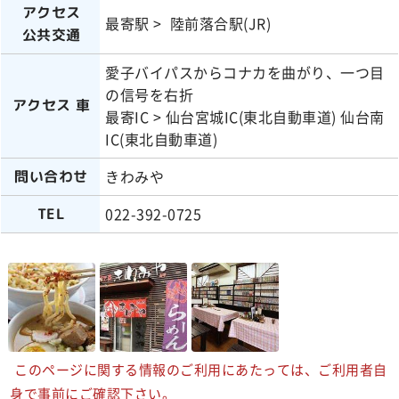
アクセス
最寄駅 > 陸前落合駅(JR)
公共交通
愛子バイパスからコナカを曲がり、一つ目
の信号を右折
アクセス 車
最寄IC > 仙台宮城IC(東北自動車道) 仙台南
IC(東北自動車道)
きわみや
問い合わせ
022-392-0725
TEL
このページに関する情報のご利用にあたっては、ご利用者自
身で事前にご確認下さい。