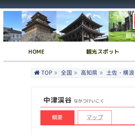
観
HOME
観光スポット
TOP
全国
高知県
土佐・横浪
中津渓谷
なかつけいこく
概要
マップ