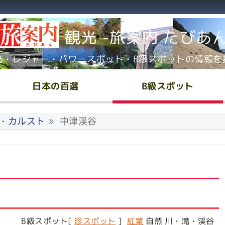
観光 -旅案内 たびあ
光・レジャー・パワースポット・B級スポットの情報を
日本の百選
B級スポット
・カルスト
中津渓谷
B級スポット[
珍スポット
]
紅葉
自然 川・滝・渓谷