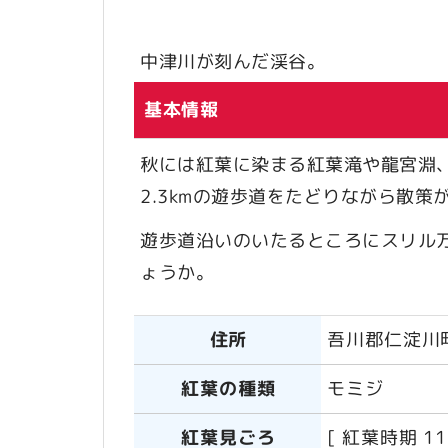
中津川が刻んだ渓谷。
基本情報
秋には紅葉に染まる紅葉滝や龍宮淵
2.3kmの遊歩道をたどりながら散策
遊歩道沿いのいたるところにスリル
ょうか。
住所
吾川郡仁淀川
紅葉の種類
モミジ
紅葉見ごろ
[ 紅葉時期 1