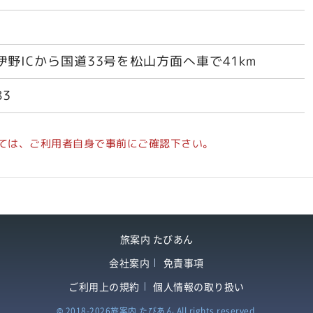
野ICから国道33号を松山方面へ車で41km
83
ては、ご利用者自身で事前にご確認下さい。
旅案内 たびあん
会社案内
免責事項
ご利用上の規約
個人情報の取り扱い
©
2018
-
2026
旅案内 たびあん All rights reserved.