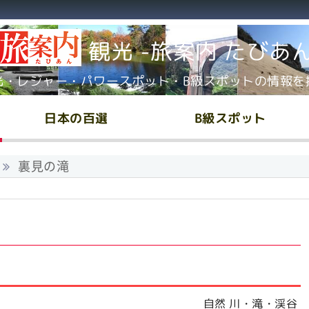
観光 -旅案内 たびあ
光・レジャー・パワースポット・B級スポットの情報を
日本の百選
B級スポット
裏見の滝
自然 川・滝・渓谷