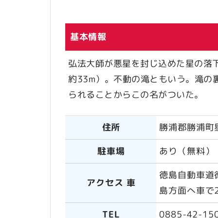
基本情報
弘法大師が悪星を封じ込めた星の落
約33m）。不動の滝ともいう。滝の
られることからこの名がついた。
住所
勝浦郡勝浦町
駐車場
あり（無料）
徳島自動車道徳
アクセス 車
島方面へ車で2
TEL
0885-42-15