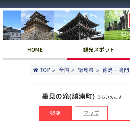
観
HOME
観光スポット
TOP
全国
徳島県
徳島・鳴門
裏見の滝(勝浦町)
うらみのたき
概要
マップ