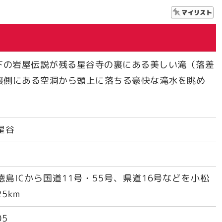
下の岩屋伝説が残る星谷寺の裏にある美しい滝（落差
裏側にある空洞から頭上に落ちる豪快な滝水を眺め
星谷
島ICから国道11号・55号、県道16号などを小松
5km
05