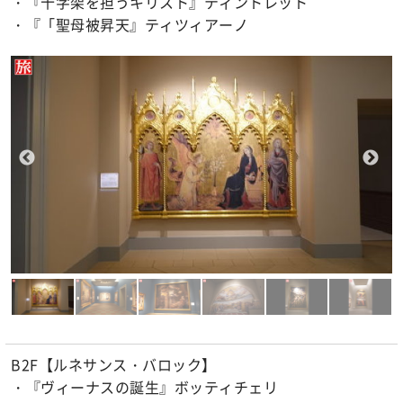
・『十字架を担うキリスト』ティントレット
・『「聖母被昇天』ティツィアーノ
B2F【ルネサンス・バロック】
・『ヴィーナスの誕生』ボッティチェリ