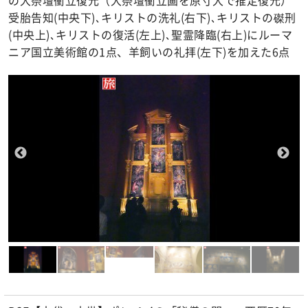
受胎告知(中央下)､キリストの洗礼(右下)､キリストの磔刑
(中央上)､キリストの復活(左上)､聖霊降臨(右上)にルーマ
ニア国立美術館の1点、羊飼いの礼拝(左下)を加えた6点