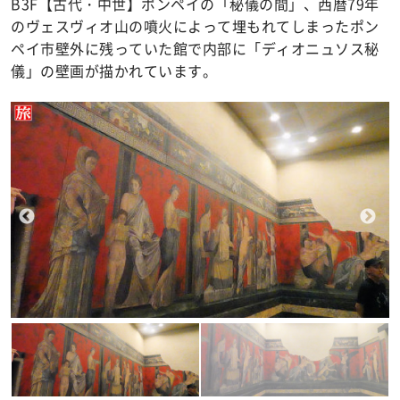
B3F【古代・中世】ポンペイの「秘儀の間」、西暦79年
のヴェスヴィオ山の噴火によって埋もれてしまったポン
ペイ市壁外に残っていた館で内部に「ディオニュソス秘
儀」の壁画が描かれています。