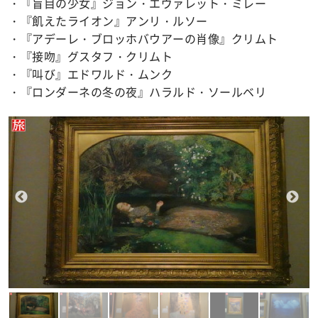
・『盲目の少女』ジョン・エヴァレット・ミレー
・『飢えたライオン』アンリ・ルソー
・『アデーレ・ブロッホバウアーの肖像』クリムト
・『接吻』グスタフ・クリムト
・『叫び』エドワルド・ムンク
・『ロンダーネの冬の夜』ハラルド・ソールベリ