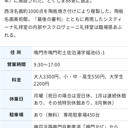
年）に開設された。とくしま88景に選定。
西洋名画約1000点を陶板焼き付けにより複製した、陶板
名画美術館。『最後の審判』とともに再現したシスティ
ーナ礼拝堂の内部やスクロヴェーニ礼拝堂は臨場感あふ
れる。
鳴門市鳴門町土佐泊浦字福池65-1
住所
9:30～17:00
営業時間
大人3300円、小・中・高生550円、大学生
料金
2200円
月曜（祝日の場合は翌日休、1月は連続休館
休業日
あり、その他特別休館あり、8月無休）
あり（無料） 専用駐車場450台
駐車場
神戸淡路鳴門自動車道「鳴門北IC」から