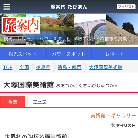
旅案内 たびあん
観光・レジャー・パワースポット・B級スポットの情報を掲載
観光スポット
パワースポット
レポート
TOP
全国
徳島県
徳島・鳴門
大塚国際美術館
大塚国際美術館
おおつかこくさいびじゅつかん
概要
マップ
美術館・ギャラリー
世界初の陶板名画美術館。