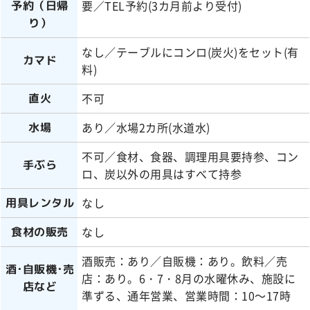
要／TEL予約(3カ月前より受付)
予約（日帰
り）
なし／テーブルにコンロ(炭火)をセット(有
カマド
料)
不可
直火
あり／水場2カ所(水道水)
水場
不可／食材、食器、調理用具要持参、コン
手ぶら
ロ、炭以外の用具はすべて持参
なし
用具レンタル
なし
食材の販売
酒販売：あり／自販機：あり。飲料／売
酒･自販機･売
店：あり。6・7・8月の水曜休み、施設に
店など
準ずる、通年営業、営業時間：10～17時