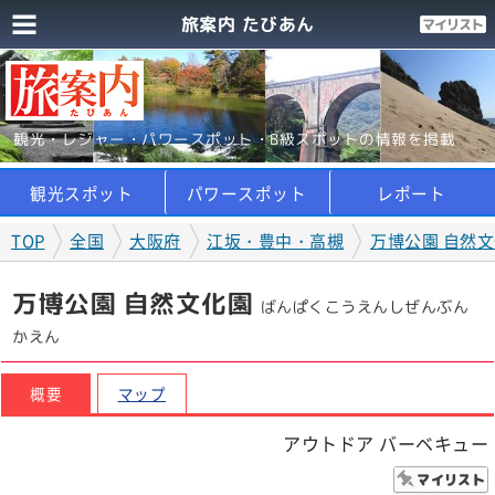
旅案内 たびあん
観光・レジャー・パワースポット・B級スポットの情報を掲載
観光スポット
パワースポット
レポート
TOP
全国
大阪府
江坂・豊中・高槻
万博公園 自然
万博公園 自然文化園
ばんぱくこうえんしぜんぶん
かえん
概要
マップ
アウトドア バーベキュー