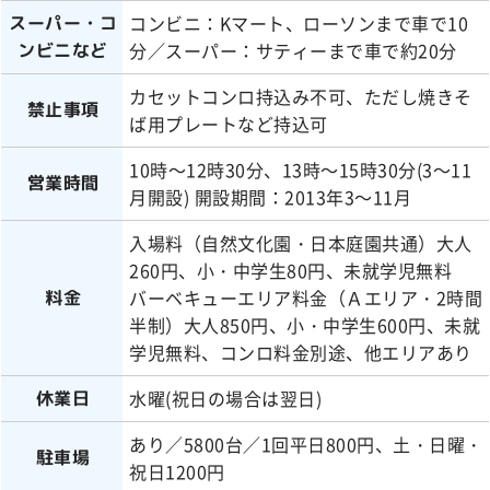
コンビニ：Kマート、ローソンまで車で10
スーパー・コ
分／スーパー：サティーまで車で約20分
ンビニなど
カセットコンロ持込み不可、ただし焼きそ
禁止事項
ば用プレートなど持込可
10時～12時30分、13時～15時30分(3～11
営業時間
月開設) 開設期間：2013年3～11月
入場料（自然文化園・日本庭園共通）大人
260円、小・中学生80円、未就学児無料
バーベキューエリア料金（Ａエリア・2時間
料金
半制）大人850円、小・中学生600円、未就
学児無料、コンロ料金別途、他エリアあり
水曜(祝日の場合は翌日)
休業日
あり／5800台／1回平日800円、土・日曜・
駐車場
祝日1200円