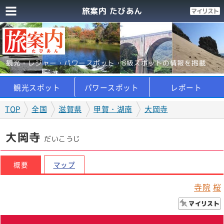
旅案内 たびあん
観光・レジャー・パワースポット・B級スポットの情報を掲載
観光スポット
パワースポット
レポート
TOP
全国
滋賀県
甲賀・湖南
大岡寺
大岡寺
だいこうじ
概要
マップ
寺院
桜