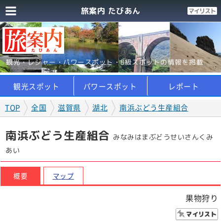
旅案内 たびあん
観光・レジャー・パワースポット・B級スポットの情報を掲載
観光スポット
パワースポット
レポート
TOP
全国
滋賀県
湖北
南浜ぶどう生産組合
南浜ぶどう生産組合
みなみはまぶどうせいさんくみ
あい
概要
マップ
果物狩り