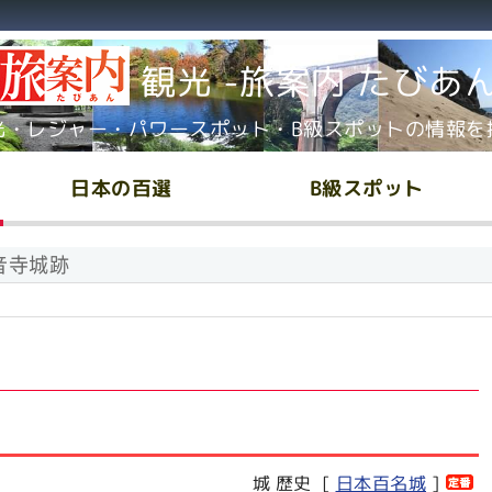
観光 -旅案内 たびあ
光・レジャー・パワースポット・B級スポットの情報を
日本の百選
B級スポット
音寺城跡
城 歴史 [
日本百名城
]