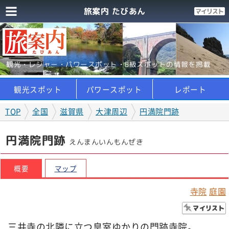
旅案内 たびあん
観光・レジャー・パワースポット・B級スポットの情報を掲載
観光スポット
パワースポット
レポート
TOP
全国
滋賀県
大津周辺
円満院門跡
円満院門跡
えんまんいんもんぜき
概要
マップ
寺院
庭園
三井寺の北隣に立つ皇室ゆかりの門跡寺院。