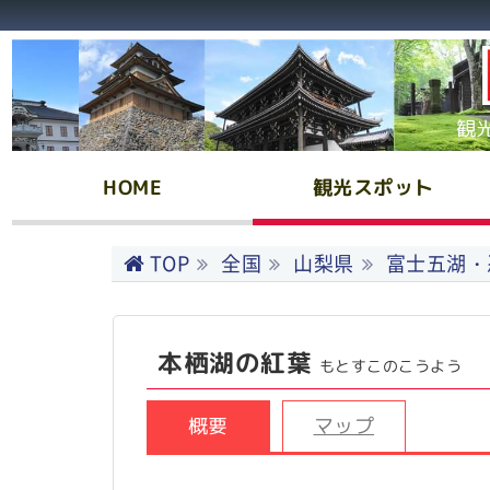
観
HOME
観光スポット
TOP
全国
山梨県
富士五湖・
本栖湖の紅葉
もとすこのこうよう
概要
マップ