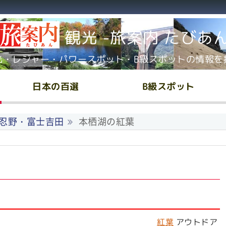
観光 -旅案内 たびあ
光・レジャー・パワースポット・B級スポットの情報を
日本の百選
B級スポット
忍野・富士吉田
本栖湖の紅葉
紅葉
アウトドア