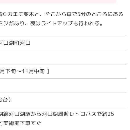
続くカエデ並木と、そこから車で5分のところにある
モミジがあり、夜はライトアップも行われる。
河口湖町河口
0月下旬～11月中旬 ]
0台）
湖線河口湖駅から河口湖周遊レトロバスで約25
竹美術館下車すぐ