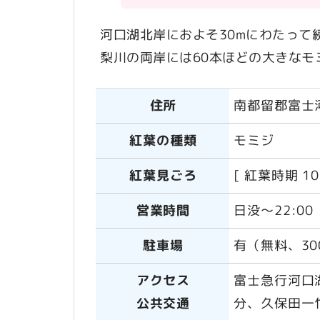
河口湖北岸におよそ30mにわたって
梨川の両岸には60本ほどの大きな
住所
南都留郡富士
紅葉の種類
モミジ
紅葉見ごろ
[ 紅葉時期 1
営業時間
日没～22:00
駐車場
有（無料、30
アクセス
富士急行河口
公共交通
分、久保田一