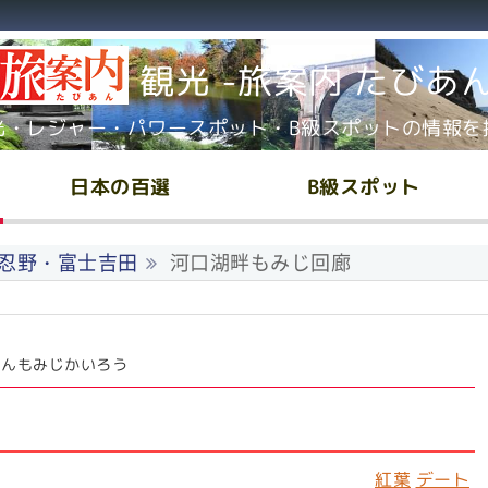
観光 -旅案内 たびあ
光・レジャー・パワースポット・B級スポットの情報を
日本の百選
B級スポット
忍野・富士吉田
河口湖畔もみじ回廊
はんもみじかいろう
紅葉
デート