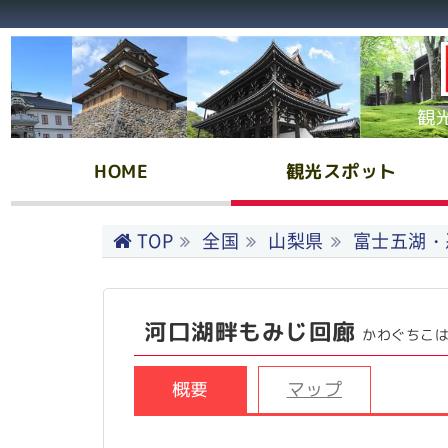
観
HOME
観光スポット
TOP
全国
山梨県
富士五湖・
河口湖畔もみじ回廊
かわぐちこ
概要
マップ