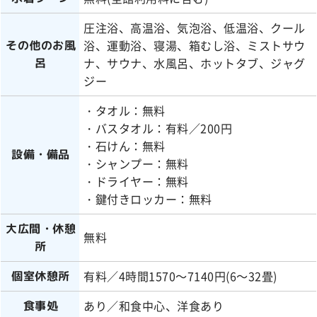
圧注浴、高温浴、気泡浴、低温浴、クール
浴、運動浴、寝湯、箱むし浴、ミストサウ
その他のお風
ナ、サウナ、水風呂、ホットタブ、ジャグ
呂
ジー
・タオル：無料
・バスタオル：有料／200円
・石けん：無料
設備・備品
・シャンプー：無料
・ドライヤー：無料
・鍵付きロッカー：無料
大広間・休憩
無料
所
有料／4時間1570～7140円(6～32畳)
個室休憩所
あり／和食中心、洋食あり
食事処