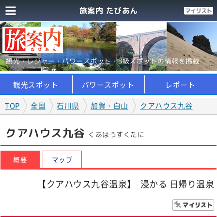
旅案内 たびあん
観光・レジャー・パワースポット・B級スポットの情報を掲載
観光スポット
パワースポット
レポート
TOP
全国
石川県
加賀・白山
クアハウス九谷
クアハウス九谷
くあはうすくたに
概要
マップ
【クアハウス九谷温泉】 浸かる 日帰り温泉