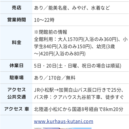
あり／能美名産、みやげ、水着など
売店
10～22時
営業時間
※閉館前の情報
全館利用：大人1570円(入浴のみ360円)、小
料金
学生840円(入浴のみ150円)、幼児(3歳
～)420円(入浴のみ80円)
5日・20日(土・日曜、祝日の場合は順延)
休業日
あり／170台／無料
駐車場
JR小松駅→加賀白山バス辰口行きで25分、
アクセス
バス停：クアハウス九谷前下車、徒歩すぐ
公共交通
北陸道小松ICから国道8号経由で8km20分
アクセス 車
www.kurhaus-kutani.com