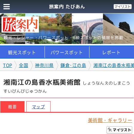
旅案内 たびあん
観光・レジャー・パワースポット・B級スポットの情報を掲載
観光スポット
パワースポット
レポート
TOP
全国
神奈川県
鎌倉･江の島
湘南江の島香水瓶
湘南江の島香水瓶美術館
しょうなんえのしまこう
すいびんびじゅつかん
概要
マップ
美術館・ギャラリー