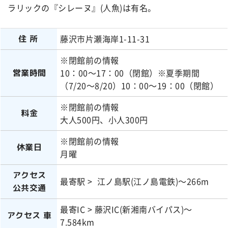
ラリックの『シレーヌ』(人魚)は有名。
藤沢市片瀬海岸1-11-31
住所
※閉館前の情報
10：00～17：00（閉館）※夏季期間
営業時間
（7/20～8/20）10：00～19：00（閉館）
※閉館前の情報
料金
大人500円、小人300円
※閉館前の情報
休業日
月曜
アクセス
最寄駅 > 江ノ島駅(江ノ島電鉄)～266m
公共交通
最寄IC > 藤沢IC(新湘南バイパス)～
アクセス 車
7.584km