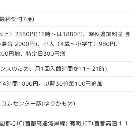
(最終受付7時)
上）2380円(18時～は1880円、深夜追加料金 翌
場合 2000円)、小人（4歳～小学生）980円、
00円増、特定日300円増
ンスのため、月1回入館時間が11～21時)
／4時間1000円。以降30分毎100円追加
レコムセンター駅(ゆりかもめ)
海副都心IC(首都高速湾岸線) 有明JCT(首都高速１１