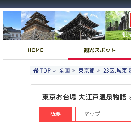
観
HOME
観光スポット
TOP
全国
東京都
23区:城東
東京お台場 大江戸温泉物語
概要
マップ