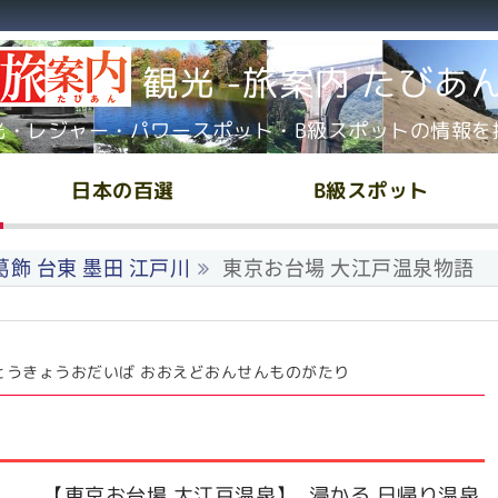
観光 -旅案内 たびあ
光・レジャー・パワースポット・B級スポットの情報を
日本の百選
B級スポット
 葛飾 台東 墨田 江戸川
東京お台場 大江戸温泉物語
とうきょうおだいば おおえどおんせんものがたり
【東京お台場 大江戸温泉】 浸かる 日帰り温泉