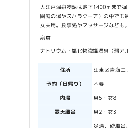
大江戸温泉物語は地下1400ｍまで
園庭の湯やスパラクーア）の中でも
女共用。食事処やマッサージなども
泉質
ナトリウム・塩化物強塩温泉（弱ア
住所
江東区青海二
予約（日帰り）
不要
内湯
男5・女8
露天風呂
男2・女3
足湯、砂風呂