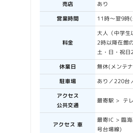
売店
あり
営業時間
11時～翌9時
大人（中学生以
料金
2時以降在館の
土・日・祝日2
休業日
無休(メンテナ
駐車場
あり／220台
アクセス
最寄駅 > テ
公共交通
最寄IC > 臨
アクセス 車
号台場線)