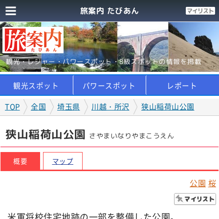
旅案内 たびあん
観光・レジャー・パワースポット・B級スポットの情報を掲載
観光スポット
パワースポット
レポート
TOP
全国
埼玉県
川越・所沢
狭山稲荷山公園
狭山稲荷山公園
さやまいなりやまこうえん
概要
マップ
公園
桜
米軍将校住宅地跡の一部を整備した公園。