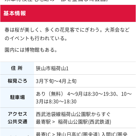
基本情報
春は桜が美しく、多くの花見客でにぎわう。大茶会など
のイベントも行われている。
園内には博物館もある。
狭山市稲荷山1
住所
3月下旬～4月上旬
桜見ごろ
あり（無料） 4～9月は8:30～19:30、10～
駐車場
3月は8:30～18:30
西武池袋線稲荷山公園駅からすぐ
アクセス
最寄駅 > 稲荷山公園駅(西武鉄道)
公共交通
最寄IC > 狭山日高IC(圏央道) 入間IC(圏央