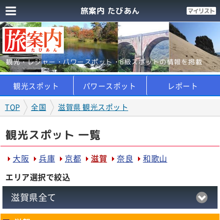
旅案内 たびあん
観光・レジャー・パワースポット・B級スポットの情報を掲載
観光スポット
パワースポット
レポート
TOP
全国
滋賀県 観光スポット
観光スポット 一覧
大阪
兵庫
京都
滋賀
奈良
和歌山
エリア選択で絞込
滋賀県全て