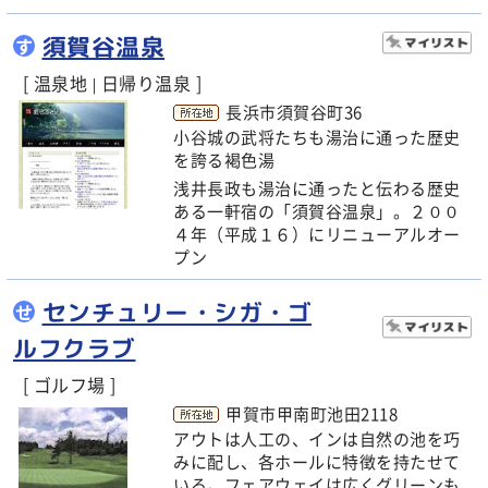
須賀谷温泉
す
[ 温泉地
日帰り温泉 ]
|
長浜市須賀谷町36
小谷城の武将たちも湯治に通った歴史
を誇る褐色湯
浅井長政も湯治に通ったと伝わる歴史
ある一軒宿の「須賀谷温泉」。２００
４年（平成１６）にリニューアルオー
プン
センチュリー・シガ・ゴ
せ
ルフクラブ
[ ゴルフ場 ]
甲賀市甲南町池田2118
アウトは人工の、インは自然の池を巧
みに配し、各ホールに特徴を持たせて
いる。フェアウェイは広くグリーンも