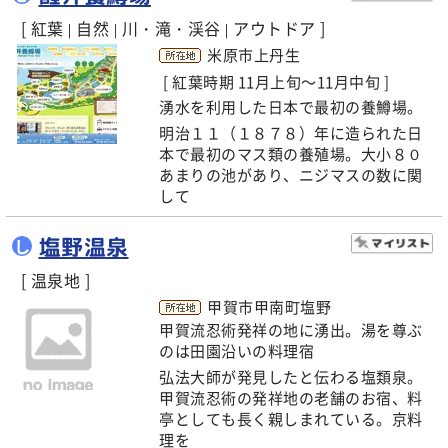
[ 紅葉
自然
川・滝・渓谷
アウトドア ]
|
|
|
米原市上丹生
[ 紅葉時期 11月上旬～11月中旬 ]
湧水を利用した日本で最初の養鱒場。
明治１１（１８７８）年に造られた日
本で最初のマス類の養殖場。大小８０
あまりの池があり、ニジマスの数に関
して
塩野温泉
し
[ 温泉地 ]
甲賀市甲南町塩野
甲賀流忍術発祥の地に湧出。湯を尊ぶ
のは田園沿いの料理宿
弘法大師が発見したと伝わる塩類泉。
甲賀流忍術の発祥地の老舗のお宿、料
亭としても長く親しまれている。京料
理を