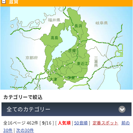
滋賀
長浜
高島
彦根
東近江
甲賀
大津
カテゴリーで絞込
全てのカテゴリー
全
16
ページ 462件 [
9/
16 ] [
人気順
|
50音順
]
定番スポット
前の
30件
|
次の30件