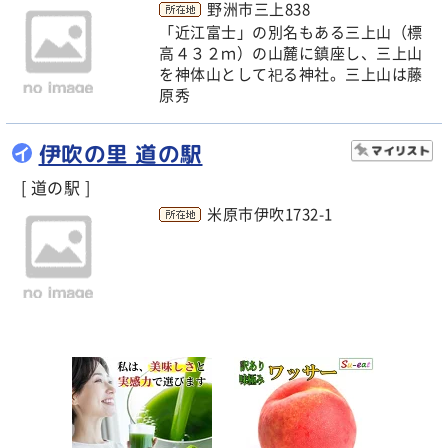
野洲市三上838
「近江富士」の別名もある三上山（標
高４３２ｍ）の山麓に鎮座し、三上山
を神体山として祀る神社。三上山は藤
原秀
伊吹の里 道の駅
イ
[ 道の駅 ]
米原市伊吹1732-1