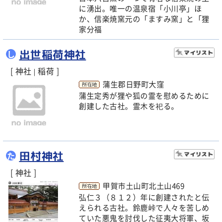
に湧出。唯一の温泉宿「小川亭」ほ
か、信楽焼窯元の「ますみ窯」と「狸
家分福
出世稲荷神社
し
[ 神社
稲荷 ]
|
蒲生郡日野町大窪
蒲生定秀が狸や狐の霊を慰めるために
創建した古社。霊木を祀る。
田村神社
た
[ 神社 ]
甲賀市土山町北土山469
弘仁３（８１２）年に創建されたと伝
えられる古社。鈴鹿峠で人々を苦しめ
ていた悪鬼を討伐した征夷大将軍、坂