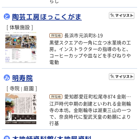
らし
陶芸工房ほっこくがま
と
[ 体験施設 ]
長浜市元浜町8-19
黒壁スクエアの一角に立つ水茎焼の工
房。インストラクターの指導のもと、
コーヒーカップや皿などを手びねりや
電動
明寿院
み
[ 寺院
庭園 ]
|
愛知郡愛荘町松尾寺874 金剛輪寺内
江戸時代中期の創建といわれる金剛輪
寺の本坊。金剛輪寺は湖東三山の一つ
で、奈良時代に聖武天皇の勅願により
行基
木地師資料館(木地屋資料
き