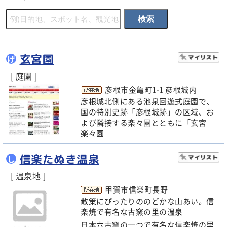
玄宮園
げ
[ 庭園 ]
彦根市金亀町1-1 彦根城内
彦根城北側にある池泉回遊式庭園で、
国の特別史跡「彦根城跡」の区域、お
よび隣接する楽々園とともに「玄宮
楽々園
信楽たぬき温泉
し
[ 温泉地 ]
甲賀市信楽町長野
散策にぴったりののどかな山あい。信
楽焼で有名な古窯の里の温泉
日本六古窯の一つで有名な信楽焼の里