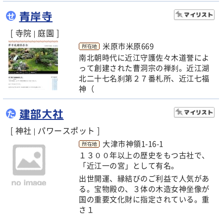
青岸寺
せ
[ 寺院
庭園 ]
|
米原市米原669
南北朝時代に近江守護佐々木道誉によ
って創建された曹洞宗の禅刹。近江湖
北二十七名刹第２７番札所、近江七福
神（
建部大社
た
[ 神社
パワースポット ]
|
大津市神領1-16-1
１３００年以上の歴史をもつ古社で、
「近江一の宮」として有名。
出世開運、縁結びのご利益で人気があ
る。宝物殿の、３体の木造女神坐像が
国の重要文化財に指定されている。重
さ１