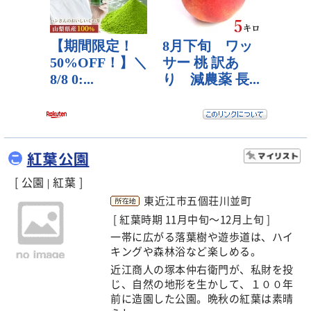
紅葉公園
こ
[ 公園
紅葉 ]
|
東近江市五個荘川並町
[ 紅葉時期 11月中旬～12月上旬 ]
一帯に広がる落葉樹や遊歩道は、ハイ
キングや森林浴など楽しめる。
近江商人の塚本仲右衛門が、私財を投
じ、自然の地形を生かして、１００年
前に造園した公園。晩秋の紅葉は素晴