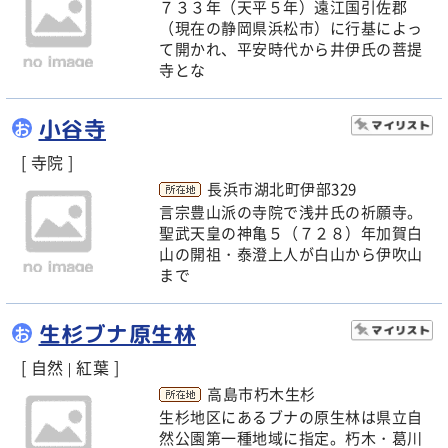
７３３年（天平５年）遠江国引佐郡
（現在の静岡県浜松市）に行基によっ
て開かれ、平安時代から井伊氏の菩提
寺とな
小谷寺
お
[ 寺院 ]
長浜市湖北町伊部329
言宗豊山派の寺院で浅井氏の祈願寺。
聖武天皇の神亀５（７２８）年加賀白
山の開祖・泰澄上人が白山から伊吹山
まで
生杉ブナ原生林
お
[ 自然
紅葉 ]
|
高島市朽木生杉
生杉地区にあるブナの原生林は県立自
然公園第一種地域に指定。朽木・葛川