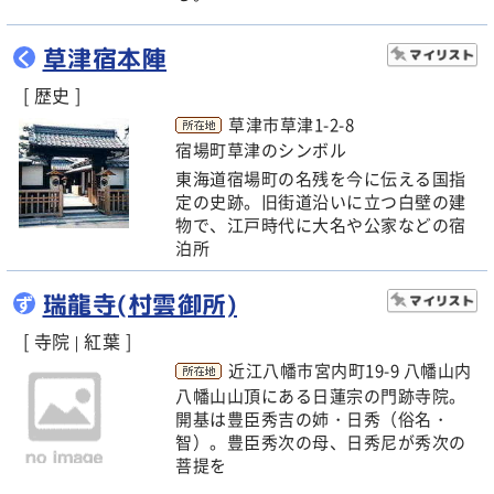
草津宿本陣
く
[ 歴史 ]
草津市草津1-2-8
宿場町草津のシンボル
東海道宿場町の名残を今に伝える国指
定の史跡。旧街道沿いに立つ白壁の建
物で、江戸時代に大名や公家などの宿
泊所
瑞龍寺(村雲御所)
ず
[ 寺院
紅葉 ]
|
近江八幡市宮内町19-9 八幡山内
八幡山山頂にある日蓮宗の門跡寺院。
開基は豊臣秀吉の姉・日秀（俗名・
智）。豊臣秀次の母、日秀尼が秀次の
菩提を