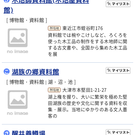
館)
[ 博物館・資料館 ]
東近江市蛭谷町176
資料館では椀やこけしなど、ろくろを
使った木工品の制作をする木地師に関
する古文書や、全国から集めた木工品
を展
湖族の郷資料館
こ
[ 博物館・資料館
湖・沼・池 ]
|
大津市本堅田1-21-27
湖上権を握り、大いに繁栄を極めた堅
田湖族の歴史や文化に関する資料を収
集・展示。当地にゆかりのある文人墨
客の
醒井養鱒場
さ