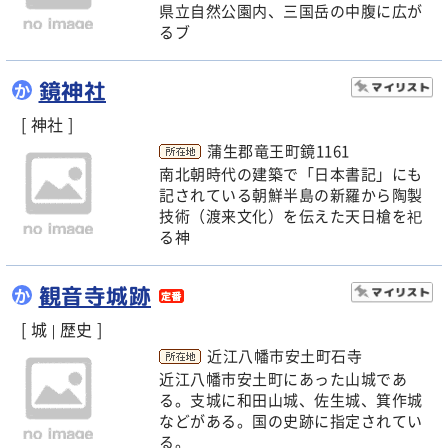
県立自然公園内、三国岳の中腹に広が
るブ
鏡神社
か
[ 神社 ]
蒲生郡竜王町鏡1161
南北朝時代の建築で「日本書記」にも
記されている朝鮮半島の新羅から陶製
技術（渡来文化）を伝えた天日槍を祀
る神
観音寺城跡
か
[ 城
歴史 ]
|
近江八幡市安土町石寺
近江八幡市安土町にあった山城であ
る。支城に和田山城、佐生城、箕作城
などがある。国の史跡に指定されてい
る。