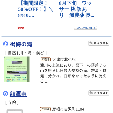
楊梅の滝
よ
[ 自然
川・滝・渓谷 ]
|
大津市北小松
滝川の上流にあり、県下一の落差７６
ｍを誇る比良最大規模の滝。雄滝・雌
滝に分かれ、白布をかけたように見え
るこ
龍潭寺
り
[ 寺院 ]
彦根市古沢町1104