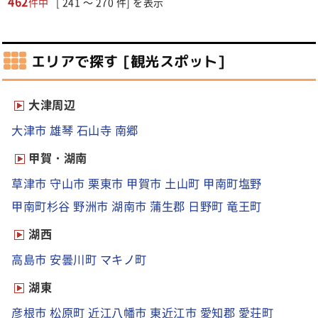
462
件中
[ 241 ～ 270 件] を表示
エリアで探す [観光スポット]
大津周辺
大津市
雄琴
石山寺
南郷
甲賀・湖南
草津市
守山市
栗東市
甲賀市
土山町
甲南町塩野
甲南町杉谷
野洲市
湖南市
蒲生郡
日野町
竜王町
湖西
高島市
安曇川町
マキノ町
湖東
彦根市
松原町
近江八幡市
東近江市
愛知郡
愛荘町