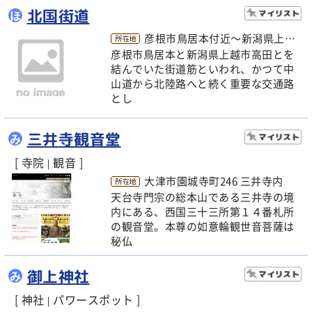
北国街道
ほ
彦根市鳥居本付近～新潟県上越市高田付近
彦根市鳥居本と新潟県上越市高田とを
結んでいた街道筋といわれ、かつて中
山道から北陸路へと続く重要な交通路
とし
三井寺観音堂
み
[ 寺院
観音 ]
|
大津市園城寺町246 三井寺内
天台寺門宗の総本山である三井寺の境
内にある、西国三十三所第１４番札所
の観音堂。本尊の如意輪観世音菩薩は
秘仏
御上神社
み
[ 神社
パワースポット ]
|