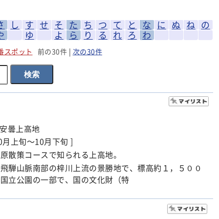
さ
し
す
せ
そ
た
ち
つ
て
と
な
に
ぬ
ね
の
や
ゆ
よ
ら
り
る
れ
ろ
わ
番スポット
前の30件
|
次の30件
市安曇上高地
10月上旬～10月下旬 ]
高原散策コースで知られる上高地。
の飛騨山脈南部の梓川上流の景勝地で、標高約１，５００
岳国立公園の一部で、国の文化財（特