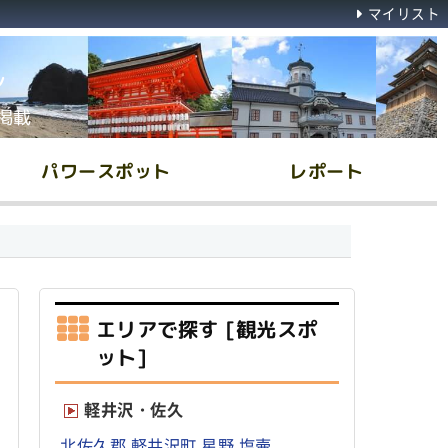
マイリスト
ん
掲載
パワースポット
レポート
エリアで探す [観光スポ
ット]
軽井沢・佐久
北佐久郡
軽井沢町
星野
塩壷