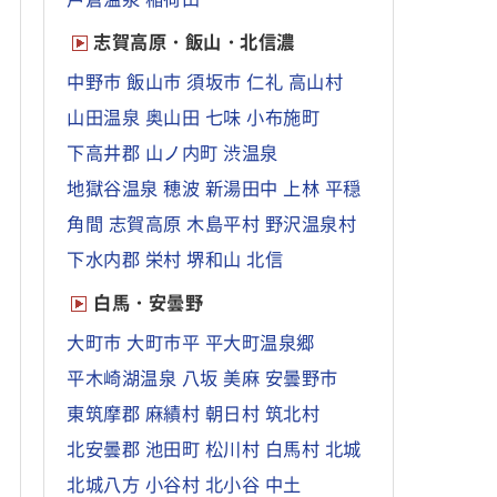
志賀高原・飯山・北信濃
中野市
飯山市
須坂市
仁礼
高山村
山田温泉
奥山田
七味
小布施町
下高井郡
山ノ内町
渋温泉
地獄谷温泉
穂波
新湯田中
上林
平穏
角間
志賀高原
木島平村
野沢温泉村
下水内郡
栄村
堺和山
北信
白馬・安曇野
大町市
大町市平
平大町温泉郷
平木崎湖温泉
八坂
美麻
安曇野市
東筑摩郡
麻績村
朝日村
筑北村
北安曇郡
池田町
松川村
白馬村
北城
北城八方
小谷村
北小谷
中土