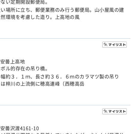
少ない定期開設郵便局。
近い場所に立ち、郵便業務のみ行う郵便局。山小屋風の建
自然環境を考慮した造り。上高地の風
市安曇上高地
ンボル的存在の吊り橋。
る幅約３．１ｍ、長さ約３６．６ｍのカラマツ製の吊り
らは梓川の上流側に穂高連峰（西穂高岳
安曇沢渡4161-10