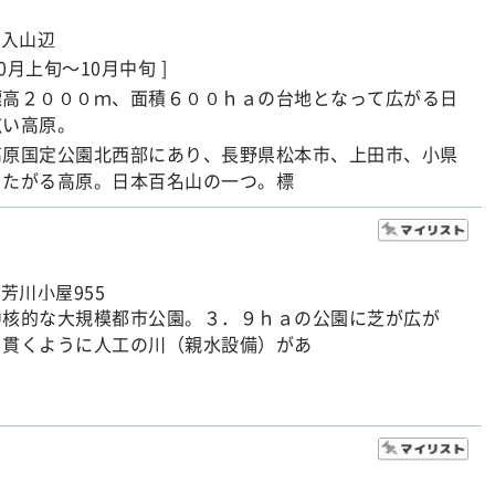
市入山辺
10月上旬～10月中旬 ]
標高２０００ｍ、面積６００ｈａの台地となって広がる日
広い高原。
高原国定公園北西部にあり、長野県松本市、上田市、小県
またがる高原。日本百名山の一つ。標
芳川小屋955
中核的な大規模都市公園。３．９ｈａの公園に芝が広が
を貫くように人工の川（親水設備）があ