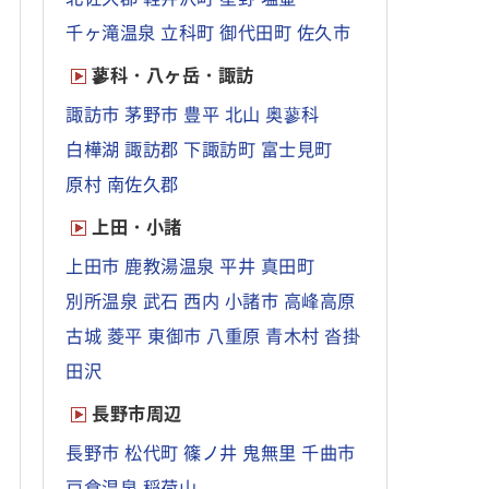
千ヶ滝温泉
立科町
御代田町
佐久市
蓼科・八ヶ岳・諏訪
諏訪市
茅野市
豊平
北山
奥蓼科
白樺湖
諏訪郡
下諏訪町
富士見町
原村
南佐久郡
上田・小諸
上田市
鹿教湯温泉
平井
真田町
別所温泉
武石
西内
小諸市
高峰高原
古城
菱平
東御市
八重原
青木村
沓掛
田沢
長野市周辺
長野市
松代町
篠ノ井
鬼無里
千曲市
戸倉温泉
稲荷山