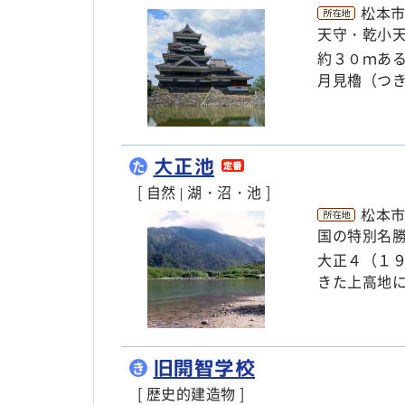
松本市
天守・乾小
約３０ｍあ
月見櫓（つ
大正池
た
[ 自然
湖・沼・池 ]
|
松本
国の特別名
大正４（１
きた上高地
旧開智学校
き
[ 歴史的建造物 ]