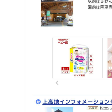
以前はさわ
園前は降車
上高地インフォメーション
か
松本