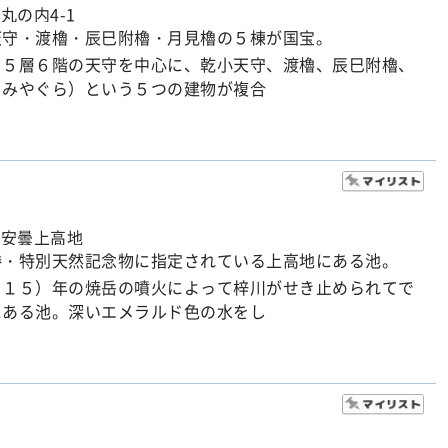
丸の内4-1
天守・渡櫓・辰巳附櫓・月見櫓の５棟が国宝。
る５層６階の天守を中心に、乾小天守、渡櫓、辰巳附櫓、
きみやぐら）という５つの建物が複合
市安曇上高地
勝・特別天然記念物に指定されている上高地にある池。
９１５）年の焼岳の噴火によって梓川がせき止められてで
にある池。深いエメラルド色の水をし