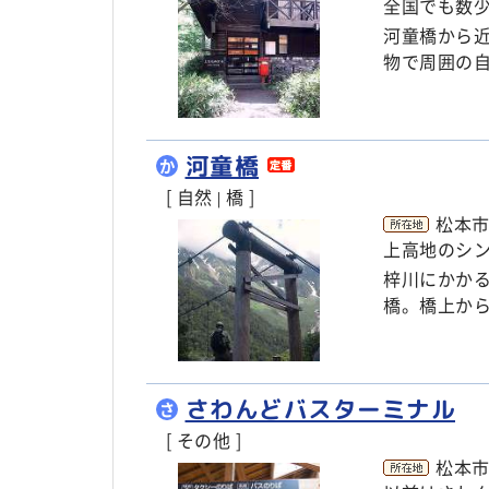
全国でも数
河童橋から
物で周囲の
河童橋
か
[ 自然
橋 ]
|
松本
上高地のシ
梓川にかか
橋。橋上か
さわんどバスターミナル
さ
[ その他 ]
松本市