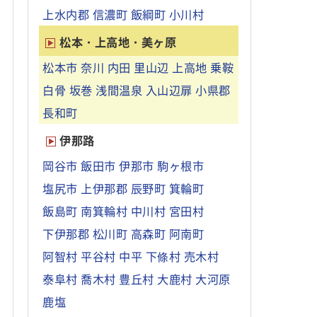
上水内郡
信濃町
飯綱町
小川村
松本・上高地・美ヶ原
松本市
奈川
内田
里山辺
上高地
乗鞍
白骨
坂巻
浅間温泉
入山辺扉
小県郡
長和町
伊那路
岡谷市
飯田市
伊那市
駒ヶ根市
塩尻市
上伊那郡
辰野町
箕輪町
飯島町
南箕輪村
中川村
宮田村
下伊那郡
松川町
高森町
阿南町
阿智村
平谷村
中平
下條村
売木村
泰阜村
喬木村
豊丘村
大鹿村
大河原
鹿塩