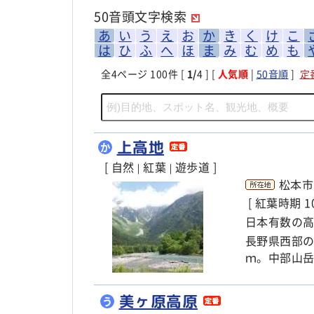
50音頭文字検索
あ
い
う
え
お
か
き
く
け
こ
は
ひ
ふ
へ
ほ
ま
み
む
め
も
全
4
ページ 100件 [
1/
4 ] [
人気順
|
50音順
]
定
上高地
か
[ 自然
紅葉
遊歩道 ]
|
|
松本
[ 紅葉時期 
日本有数の
長野県西部
ｍ。中部山
美ヶ原高原
う