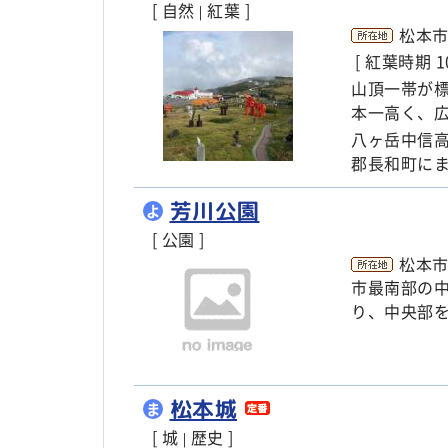
[ 自然
紅葉 ]
|
松本
[ 紅葉時期 
山頂一帯が
本一高く、
八ヶ岳中信
郡長和町に
芳川公園
よ
[ 公園 ]
松本市
市最南部の
り、中央部
松本城
ま
[ 城
歴史 ]
|