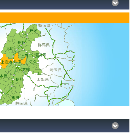
野沢
長野
大町
軽井沢
上田
松本
佐久
上高地
茅野
川上
木曽
伊那
飯田