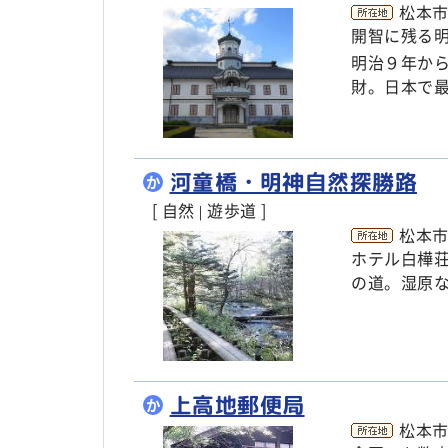
松本市
開智に残る
明治９年か
財。日本で
河童橋・明神自然探勝路
か
[ 自然
遊歩道 ]
|
松本
ホテル白樺
の道。湿原
上高地郵便局
か
松本市