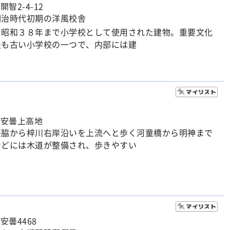
開智2-4-12
明治時代初期の洋風校舎
ら昭和３８年まで小学校として使用された建物。重要文化
最も古い小学校の一つで、内部には建
市安曇上高地
荘脇から梓川右岸沿いを上流へと歩く河童橋から明神まで
などには木道が整備され、歩きやすい
安曇4468