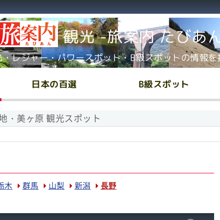
観光 -旅案内 たびあ
光・レジャー・パワースポット・B級スポットの情報を
日本の百選
B級スポット
地・美ヶ原 観光スポット
栃木
群馬
山梨
新潟
長野