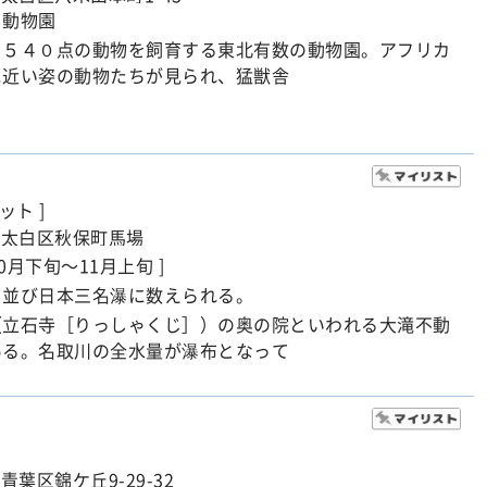
る動物園
、５４０点の動物を飼育する東北有数の動物園。アフリカ
に近い姿の動物たちが見られ、猛獣舎
ト ]
市太白区秋保町馬場
10月下旬～11月上旬 ]
と並び日本三名瀑に数えられる。
（立石寺［りっしゃくじ］）の奥の院といわれる大滝不動
ある。名取川の全水量が瀑布となって
青葉区錦ケ丘9-29-32