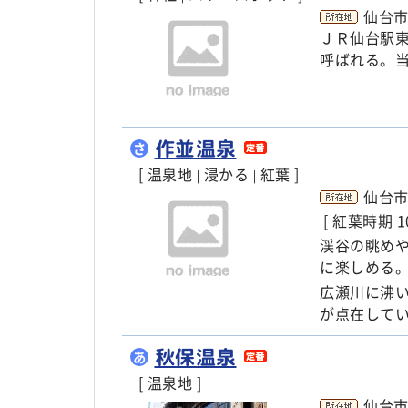
仙台市
ＪＲ仙台駅
呼ばれる。
作並温泉
さ
[ 温泉地
浸かる
紅葉 ]
|
|
仙台
[ 紅葉時期 
渓谷の眺め
に楽しめる
広瀬川に沸
が点在して
秋保温泉
あ
[ 温泉地 ]
仙台市