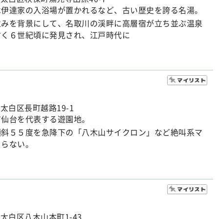
は伊達家の入浴場が置かれるなど、古い歴史を誇る名湯。
並みを背景にして、名取川の渓畔に高層宿が立ち並ぶ温泉
古く６世紀頃に発見され、江戸時代に
太白区長町越路19-1
市仙台を代表する遊園地。
傾斜５５度を急降下の「八木山サイクロン」など絶叫系マ
まらない。
太白区八木山本町1-43