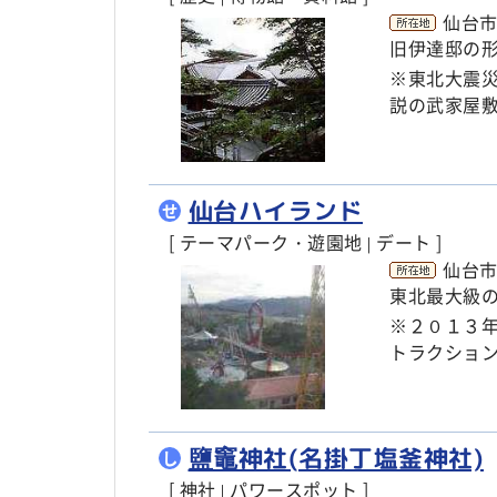
仙台市
旧伊達邸の
※東北大震
説の武家屋
仙台ハイランド
せ
[ テーマパーク・遊園地
デート ]
|
仙台
東北最大級
※２０１３
トラクショ
鹽竈神社(名掛丁塩釜神社)
し
[ 神社
パワースポット ]
|