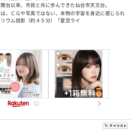
の開台以来、市民と共に歩んできた仙台市天文台。
台は、ＣＧや写真ではない、本物の宇宙を身近に感じられ
タリウム投影（約４５分）「星空ライ