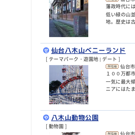
藩政時代に
低い緑の山
地。歴史は
仙台八木山ベニーランド
せ
[ テーマパーク・遊園地
デート ]
|
仙台市
１００万都
一気に最大
ニアにはた
八木山動物公園
や
[ 動物園 ]
仙台市