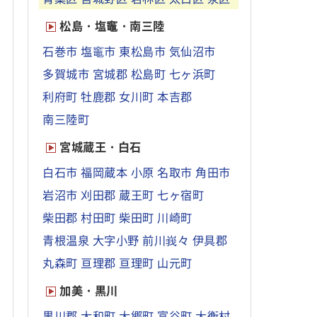
松島・塩竈・南三陸
石巻市
塩竈市
東松島市
気仙沼市
多賀城市
宮城郡
松島町
七ヶ浜町
利府町
牡鹿郡
女川町
本吉郡
南三陸町
宮城蔵王・白石
白石市
福岡蔵本
小原
名取市
角田市
岩沼市
刈田郡
蔵王町
七ヶ宿町
柴田郡
村田町
柴田町
川崎町
青根温泉
大字小野
前川峩々
伊具郡
丸森町
亘理郡
亘理町
山元町
加美・黒川
黒川郡
大和町
大郷町
富谷町
大衡村