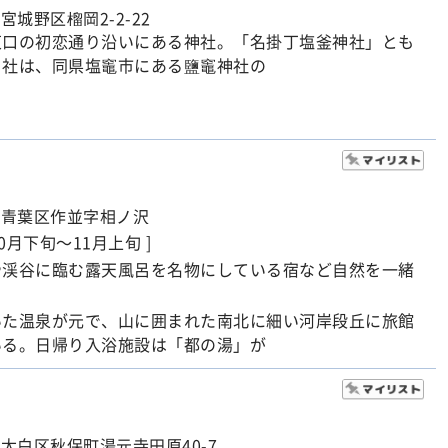
宮城野区榴岡2-2-22
東口の初恋通り沿いにある神社。「名掛丁塩釜神社」とも
当社は、同県塩竈市にある鹽竈神社の
市青葉区作並字相ノ沢
10月下旬～11月上旬 ]
や渓谷に臨む露天風呂を名物にしている宿など自然を一緒
。
いた温泉が元で、山に囲まれた南北に細い河岸段丘に旅館
いる。日帰り入浴施設は「都の湯」が
太白区秋保町湯元寺田原40-7