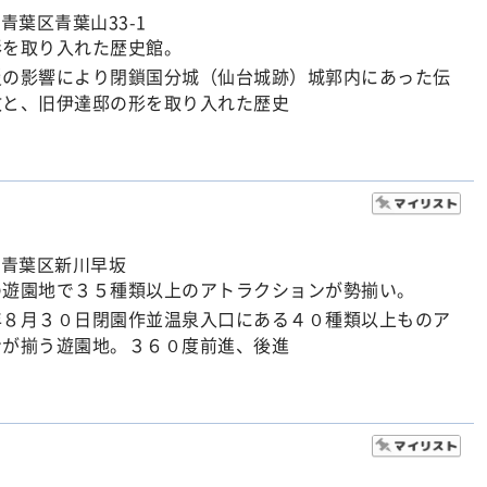
青葉区青葉山33-1
形を取り入れた歴史館。
災の影響により閉鎖国分城（仙台城跡）城郭内にあった伝
敷と、旧伊達邸の形を取り入れた歴史
市青葉区新川早坂
の遊園地で３５種類以上のアトラクションが勢揃い。
年８月３０日閉園作並温泉入口にある４０種類以上ものア
ンが揃う遊園地。３６０度前進、後進