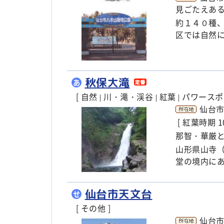
見ごたえあ
約１４０種
区では自然
秋保大滝
あ
[ 自然
川・滝・渓谷
紅葉
パワースポッ
|
|
|
仙台
[ 紅葉時期 
那智・華厳
山形県山寺
堂の境内に
仙台市天文台
せ
[ その他 ]
仙台市