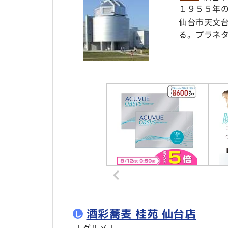
１９５５年
仙台市天文
る。プラネ
酒彩蕎麦 桂苑 仙台店
し