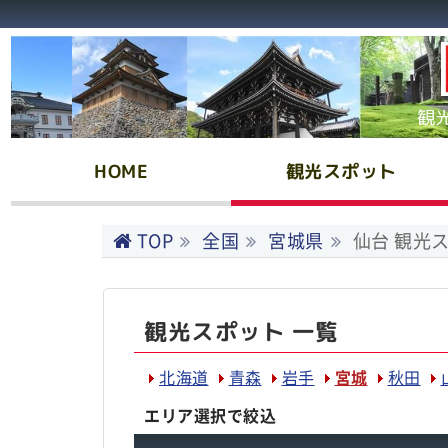
観
HOME
観光スポット
TOP
全国
宮城県
仙台 観光
観光スポット 一覧
北海道
青森
岩手
宮城
秋田
エリア選択で絞込