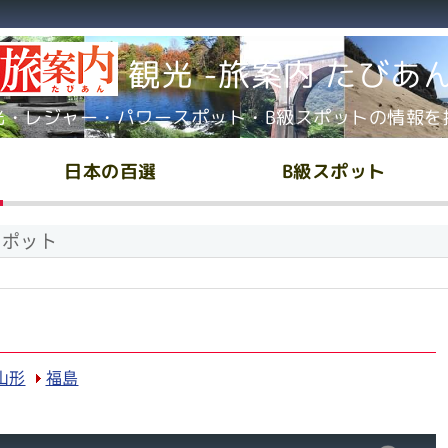
観光 -旅案内 たびあ
光・レジャー・パワースポット・B級スポットの情報を
日本の百選
B級スポット
スポット
山形
福島