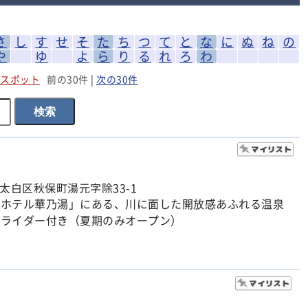
さ
し
す
せ
そ
た
ち
つ
て
と
な
に
ぬ
ね
の
や
ゆ
よ
ら
り
る
れ
ろ
わ
スポット
前の30件
|
次の30件
太白区秋保町湯元字除33-1
「ホテル華乃湯」にある、川に面した開放感あふれる温泉
スライダー付き（夏期のみオープン）