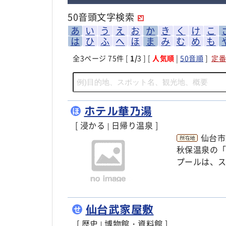
50音頭文字検索
あ
い
う
え
お
か
き
く
け
こ
は
ひ
ふ
へ
ほ
ま
み
む
め
も
全
3
ページ 75件 [
1/
3 ] [
人気順
|
50音順
]
定番
ホテル華乃湯
ほ
[ 浸かる
日帰り温泉 ]
|
仙台市
秋保温泉の
プールは、
仙台武家屋敷
せ
[ 歴史
博物館・資料館 ]
|