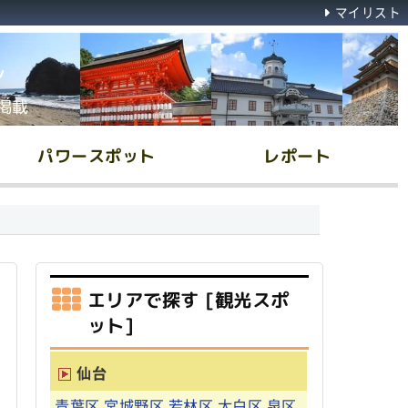
マイリスト
ん
掲載
パワースポット
レポート
エリアで探す [観光スポ
ット]
仙台
青葉区
宮城野区
若林区
太白区
泉区