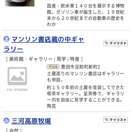
国産・欧米車１４０台を展示する博物
館。ガソリン車が誕生した、１９世紀
末から２０世紀までの自動車の歴史を
わか
マンリン書店蔵の中ギャ
ま
ラリー
[ 美術館・ギャラリー
見学
特産 ]
|
|
豊田市足助町新町2
土蔵造りのマンリン書店はギャラリー
も併設。
約１５０年前の土蔵を改装してできた
喫茶ギャラリー。呈茶券で、ギャラリ
ー内を自由に見学することができる。
陶芸
三河高原牧場
み
[ 自然 ]