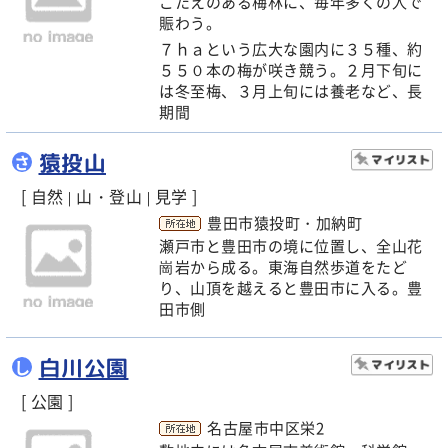
ごたえのある梅林に、毎年多くの人で
賑わう。
７ｈａという広大な園内に３５種、約
５５０本の梅が咲き競う。２月下旬に
は冬至梅、３月上旬には養老など、長
期間
猿投山
さ
[ 自然
山・登山
見学 ]
|
|
豊田市猿投町・加納町
瀬戸市と豊田市の境に位置し、全山花
崗岩から成る。東海自然歩道をたど
り、山頂を越えると豊田市に入る。豊
田市側
白川公園
し
[ 公園 ]
名古屋市中区栄2