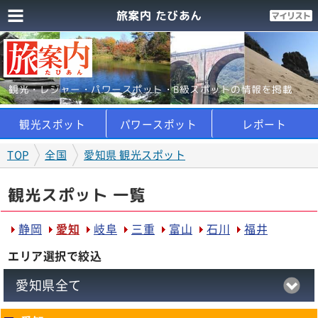
旅案内 たびあん
観光・レジャー・パワースポット・B級スポットの情報を掲載
観光スポット
パワースポット
レポート
TOP
全国
愛知県 観光スポット
観光スポット 一覧
静岡
愛知
岐阜
三重
富山
石川
福井
エリア選択で絞込
愛知県全て