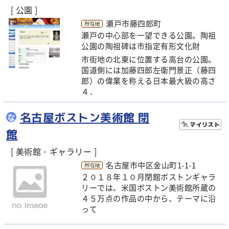
[ 公園 ]
瀬戸市藤四郎町
瀬戸の中心部を一望できる公園。陶祖
公園の陶祖碑は市指定有形文化財
市街地の北東に位置する高台の公園。
国道側には加藤四郎左衛門景正（藤四
郎）の偉業を称える日本最大級の高さ
４．
名古屋ボストン美術館 閉
な
館
[ 美術館・ギャラリー ]
名古屋市中区金山町1-1-1
２０１８年１０月閉館ボストンギャラ
リーでは、米国ボストン美術館所蔵の
４５万点の作品の中から、テーマに沿
って