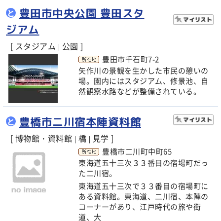
豊田市中央公園 豊田スタ
と
ジアム
[ スタジアム
公園 ]
|
豊田市千石町7-2
矢作川の景観を生かした市民の憩いの
場。園内にはスタジアム、修景池、自
然観察水路などが整備されている。
豊橋市二川宿本陣資料館
と
[ 博物館・資料館
橋
見学 ]
|
|
豊橋市二川町中町65
東海道五十三次３３番目の宿場町だっ
た二川宿。
東海道五十三次で３３番目の宿場町に
ある資料館。東海道、二川宿、本陣の
コーナーがあり、江戸時代の旅や街
道、大