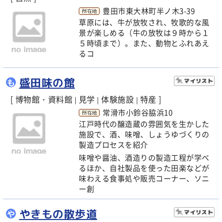
豊田市東大林町半ノ木3-39
草原には、牛が放牧され、牧歌的な風
景が楽しめる（牛の放牧は９時から１
５時頃まで）。また、動物とふれあえ
るコ
盛田味の館
も
[ 博物館・資料館
見学
体験施設
特産 ]
|
|
|
常滑市小鈴谷脇浜10
江戸時代の醸造蔵の雰囲気を生かした
施設で、酒、味噌、しょうゆづくりの
製造プロセスを紹介
味噌や醤油、酒造りの製造工程が学べ
るほか、自社製品を使った田楽などが
味わえる食事処や販売コーナー、ソニ
ー創
やきもの散歩道
や