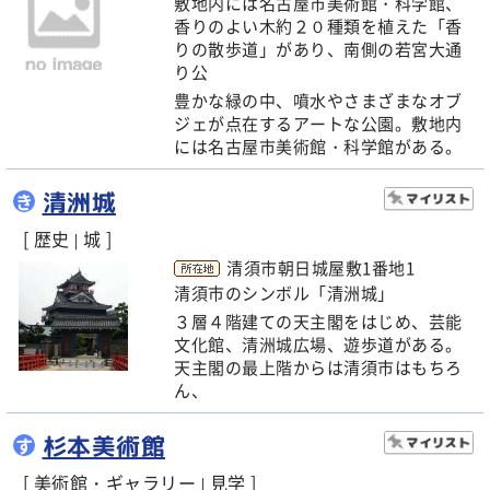
敷地内には名古屋市美術館・科学館、
香りのよい木約２０種類を植えた「香
りの散歩道」があり、南側の若宮大通
り公
豊かな緑の中、噴水やさまざまなオブ
ジェが点在するアートな公園。敷地内
には名古屋市美術館・科学館がある。
清洲城
き
[ 歴史
城 ]
|
清須市朝日城屋敷1番地1
清須市のシンボル「清洲城」
３層４階建ての天主閣をはじめ、芸能
文化館、清洲城広場、遊歩道がある。
天主閣の最上階からは清須市はもちろ
ん、
杉本美術館
す
[ 美術館・ギャラリー
見学 ]
|