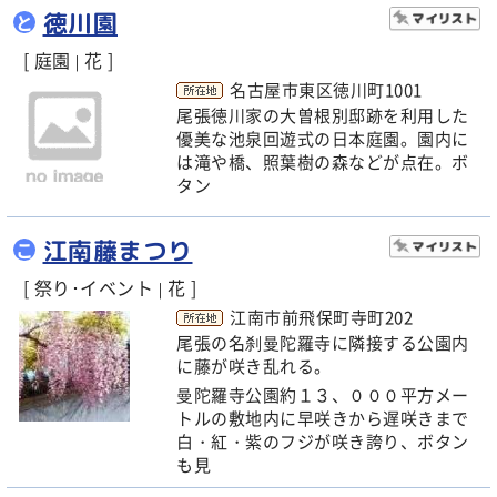
徳川園
と
[ 庭園
花 ]
|
名古屋市東区徳川町1001
尾張徳川家の大曽根別邸跡を利用した
優美な池泉回遊式の日本庭園。園内に
は滝や橋、照葉樹の森などが点在。ボ
タン
江南藤まつり
こ
[ 祭り･イベント
花 ]
|
江南市前飛保町寺町202
尾張の名刹曼陀羅寺に隣接する公園内
に藤が咲き乱れる。
曼陀羅寺公園約１３、０００平方メー
トルの敷地内に早咲きから遅咲きまで
白・紅・紫のフジが咲き誇り、ボタン
も見