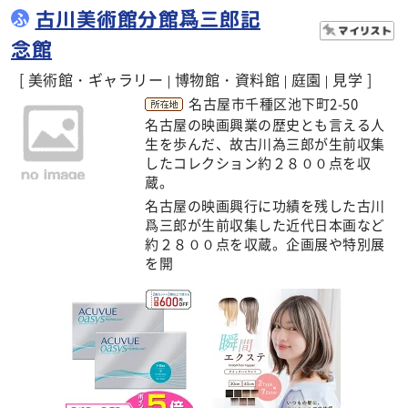
古川美術館分館爲三郎記
ふ
念館
[ 美術館・ギャラリー
博物館・資料館
庭園
見学 ]
|
|
|
名古屋市千種区池下町2-50
名古屋の映画興業の歴史とも言える人
生を歩んだ、故古川為三郎が生前収集
したコレクション約２８００点を収
蔵。
名古屋の映画興行に功績を残した古川
爲三郎が生前収集した近代日本画など
約２８００点を収蔵。企画展や特別展
を開