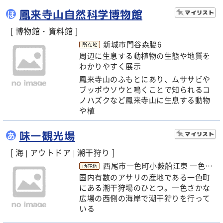
鳳来寺山自然科学博物館
ほ
[ 博物館・資料館 ]
新城市門谷森脇6
周辺に生息する動植物の生態や地質を
わかりやすく展示
鳳来寺山のふもとにあり、ムササビや
ブッポウソウと鳴くことで知られるコ
ノハズクなど鳳来寺山に生息する動物
や植
味一観光場
あ
[ 海
アウトドア
潮干狩り ]
|
|
西尾市一色町小薮船江東 一色さかな広場西海岸
国内有数のアサリの産地である一色町
にある潮干狩場のひとつ。一色さかな
広場の西側の海岸で潮干狩りを行って
いる