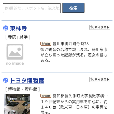
東林寺
と
[ 寺院
見学 ]
|
豊川市御油町今斉28
御油観音の名称で親しまれ、徳川家康
が立ち寄った記録が残る。遊女の墓も
ある。
トヨタ博物館
と
[ 博物館・資料館 ]
愛知郡長久手町大字長湫字横道41-100
１９世紀末からの実用車を中心に、約
１４０台（欧米車・日本車）の車両を
展示。