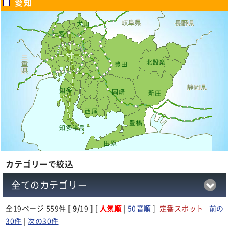
愛知
犬山
一宮
北設楽
豊田
知多
岡崎
新庄
西尾
豊橋
知多半島
田原
カテゴリーで絞込
全てのカテゴリー
全
19
ページ 559件 [
9/
19 ] [
人気順
|
50音順
]
定番スポット
前の
30件
|
次の30件