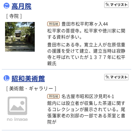
高月院
こ
[ 寺院 ]
豊田市松平町寒ヶ入44
松平家の菩提寺。松平家や徳川家に関
する資料が多い。
豊田市にある寺。寛立上人が在原信重
の援護を受けて建立、建立当時は寂静
寺と呼ばれていたが１３７７年に松平
親氏
昭和美術館
し
[ 美術館・ギャラリー ]
名古屋市昭和区汐見町4-1
館内には設立者が収集した茶道に関す
るコレクションが展示されている。尾
張藩家老の別邸の一部である茶室と書
院が