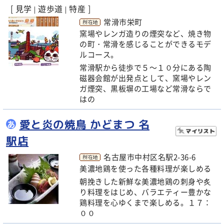
[ 見学
遊歩道
特産 ]
|
|
常滑市栄町
窯場やレンガ造りの煙突など、焼き物
の町・常滑を感じることができるモデ
ルコース。
常滑駅から徒歩で５～１０分にある陶
磁器会館が出発点として、窯場やレン
ガ煙突、黒板塀の工場など常滑ならで
はの
愛と炎の焼鳥 かどまつ 名
あ
駅店
名古屋市中村区名駅2-36-6
美濃地鶏を使った各種料理が楽しめる
朝挽きした新鮮な美濃地鶏の刺身や炙
り料理をはじめ、バラエティー豊かな
鶏料理を心ゆくまで楽しめる。１７：
００