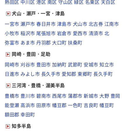
熱田区
中川区
港区
南区
守山区
緑区
名東区
天白区
犬山・瀬戸・一宮・津島
一宮市
瀬戸市
春日井市
津島市
犬山市
北古券
江南市
小牧市
稲沢市
尾張旭市
岩倉市
愛西市
清須市
北
弥富市
あま市
丹羽郡
大口町
扶桑町
岡崎・豊田・足助
岡崎市
刈谷市
豊田市
加納町
武節町
安城市
知立市
日進市
みよし市
長久手市
愛知郡
東郷町
長久手町
三河湾・豊橋・渥美半島
豊橋市
豊川市
碧南市
西尾市
蒲郡市
新城市
大野
豊岡
能登瀬
高浜市
田原市
幡豆郡
一色町
吉良町
幡豆町
額田郡
幸田町
知多半島