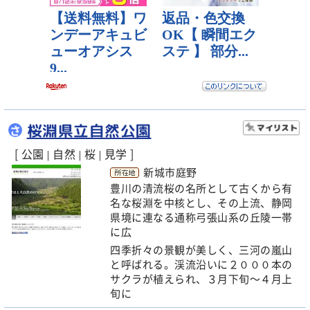
桜淵県立自然公園
さ
[ 公園
自然
桜
見学 ]
|
|
|
新城市庭野
豊川の清流桜の名所として古くから有
名な桜淵を中核とし、その上流、静岡
県境に連なる通称弓張山系の丘陵一帯
に広
四季折々の景観が美しく、三河の嵐山
と呼ばれる。渓流沿いに２０００本の
サクラが植えられ、３月下旬～４月上
旬に