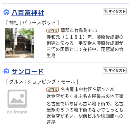
八百富神社
や
[ 神社
パワースポット ]
|
蒲郡市竹島町3-15
養和元（１１８１）年、藤原俊成卿の
創建と伝わる。平安歌人藤原俊成卿が
三河の国司として在任中、琵琶湖の竹
生島
サンロード
さ
[ グルメ
ショッピング・モール ]
|
名古屋市中村区名駅4-7-25
飲食店が多く並ぶ名古屋最古の地下街
名古屋でいちばん古い地下街で、名古
屋駅の５つの地下街のなかでもっとも
飲食店が多い。駅前ビルや映画館への
連絡