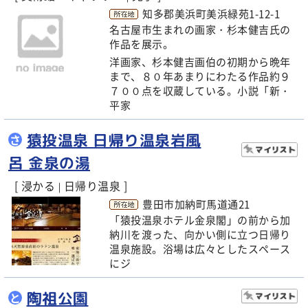
知多郡美浜町美浜緑苑1-12-1
名古屋市生まれの画家・杉本健吉氏の
作品を展示。
洋画家、杉本健吉画伯の初期から晩年
まで、８０年あまりにわたる作品約９
７００点を収蔵している。小説「新・
平家
猿投温泉 日帰り温泉岩風
さ
呂 金泉の湯
[ 浸かる
日帰り温泉 ]
|
豊田市加納町馬道通21
「猿投温泉ホテル金泉閣」の前から加
納川を渡った、向かい側に立つ日帰り
温泉施設。浴場は広々としたスペース
にジ
陶祖公園
と