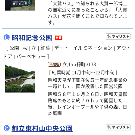
「大賀ハス」で知られる大賀一郎博士
の自宅近くにあったことから、「大賀
ハス」が花を開くことで知られていま
す。
昭和記念公園
し
[ 公園
桜
花
紅葉
デート
イルミネーション
アウト
|
|
|
|
|
|
ドア
バーベキュー ]
|
立川市緑町3173
[ 紅葉時期 11月中旬～12月中旬 ]
昭和天皇陛下御在位五十年記念事業の
一環として、国が設置した国営公園
昭和５８年１０月２６日、昭和天皇御
臨席のもとに約７０ｈａで開園した
後、レインボープールや子供の森、日
本庭園
都立東村山中央公園
と