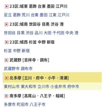
23区:城東 葛飾 台東 墨田 江戸川
足立
葛飾
荒川
台東
墨田
江東
江戸川
23区:城南 世田谷 目黒 渋谷 港
世田谷
目黒
渋谷
品川
大田
千代田
中央
港
23区:城西 杉並 中野 新宿
杉並
中野
新宿
武蔵野 [吉祥寺・調布]
武蔵野市
調布市
北多摩 [立川・府中・小平・清瀬]
東村山市
東大和市
立川市
小金井市
府中市
南多摩 [高尾山・八王子・稲城]
多摩市
町田市
八王子市