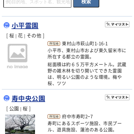
小平霊園
こ
[ 桜
花
その他 ]
|
|
東村山市萩山町1-16-1
小平市、東村山市および東久留米市に
所在する都立の霊園。
総面積は約６５万平方メートル。武蔵
野の雑木林を切り開いてできた霊園
は、明るい公園のような環境。梅や
桜、ツツ
寿中央公園
こ
[ 公園
桜 ]
|
府中市寿町2−7
寿町にあるスポーツ施設、市民プー
ル、遊具施設、蓮池のある公園。