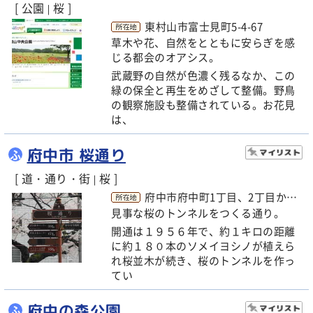
[ 公園
桜 ]
|
東村山市富士見町5-4-67
草木や花、自然をとともに安らぎを感
じる都会のオアシス。
武蔵野の自然が色濃く残るなか、この
緑の保全と再生をめざして整備。野鳥
の観察施設も整備されている。お花見
は、
府中市 桜通り
ふ
[ 道・通り・街
桜 ]
|
府中市府中町1丁目、2丁目から寿町1丁目、2丁目
見事な桜のトンネルをつくる通り。
開通は１９５６年で、約１キロの距離
に約１８０本のソメイヨシノが植えら
れ桜並木が続き、桜のトンネルを作っ
てい
府中の森公園
ふ