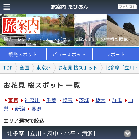
旅案内 たびあん
観光・レジャー・パワースポット・B級スポットの情報を掲載
観光スポット
パワースポット
レポート
TOP
全国
東京都
お花見 桜スポット
北多摩［立川・
お花見 桜スポット 一覧
東京
神奈川
千葉
埼玉
茨城
栃木
群馬
山
梨
新潟
長野
エリア選択で絞込
北多摩［立川・府中・小平・清瀬］