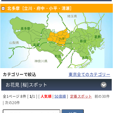
北多摩［立川・府中・小平・清瀬］
奥多摩
葛飾
小平
新宿
高尾
町田
大田
カテゴリーで絞込
東京全てのカテゴリー
お花見 [桜]スポット
全
1
ページ 8件 [
1/
1 ] [
人気順
|
50音順
]
定番スポット
前の30件
|
次の20件