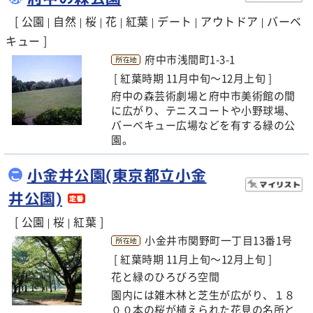
[ 公園
自然
桜
花
紅葉
デート
アウトドア
バーベ
|
|
|
|
|
|
|
キュー ]
府中市浅間町1-3-1
[ 紅葉時期 11月中旬～12月上旬 ]
府中の森芸術劇場と府中市美術館の間
に広がり、テニスコートや小野球場、
バーベキュー広場などを有する緑の公
園。
小金井公園(東京都立小金
こ
井公園)
[ 公園
桜
紅葉 ]
|
|
小金井市関野町一丁目13番1号
[ 紅葉時期 11月上旬～12月上旬 ]
花と緑のひろびろ空間
園内には雑木林と芝生が広がり、１８
００本の桜が植えられた花見の名所と