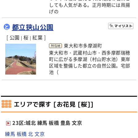
しても人気がある。正月時期には凧揚
げの
都立狭山公園
と
[ 公園
桜
紅葉 ]
|
|
東大和市多摩湖町
東大和市・武蔵村山市・西多摩郡瑞穂
町に広がる多摩湖（村山貯水池）東岸
区域を整備した都立の自然公園。宅部
池（
エリアで探す [お花見 [桜]]
23区:城北 練馬 板橋 豊島 文京
練馬
板橋
北
文京