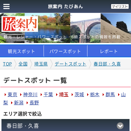
旅案内 たびあん
観光・レジャー・パワースポット・B級スポットの情報を掲載
観光スポット
パワースポット
レポート
TOP
全国
埼玉県
デートスポット
春日部・久喜
デートスポット 一覧
東京
神奈川
千葉
埼玉
茨城
栃木
群馬
山
梨
新潟
長野
エリア選択で絞込
春日部・久喜