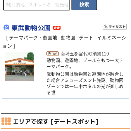
東武動物公園
と
[ テーマパーク・遊園地
動物園
デート
イルミネーシ
|
|
|
ョン ]
南埼玉郡宮代町須賀110
動物園、遊園地、プールをもつ一大テ
ーマパーク。
武動物公園は動物園と遊園地が融合し
た総合アミューズメント施設。動物園
ゾーンでは一年中ホタルの光が楽しめ
る世
エリアで探す [デートスポット]