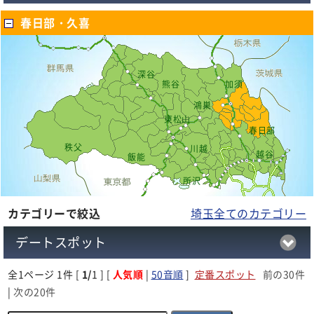
春日部・久喜
深谷
熊谷
加須
鴻巣
東松山
春日部
秩父
川越
越谷
飯能
所沢
カテゴリーで絞込
埼玉全てのカテゴリー
デートスポット
全
1
ページ 1件 [
1/
1 ] [
人気順
|
50音順
]
定番スポット
前の30件
|
次の20件