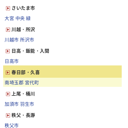
さいたま市
大宮
中央
緑
川越・所沢
川越市
所沢市
日高・飯能・入間
日高市
春日部・久喜
南埼玉郡
宮代町
上尾・桶川
加須市
羽生市
秩父・長瀞
秩父市