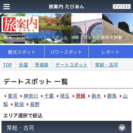
旅案内 たびあん
観光・レジャー・パワースポット・B級スポットの情報を掲載
観光スポット
パワースポット
レポート
TOP
全国
茨城県
デートスポット
常総・古河
デートスポット 一覧
東京
神奈川
千葉
埼玉
茨城
栃木
群馬
山
梨
新潟
長野
エリア選択で絞込
常総・古河