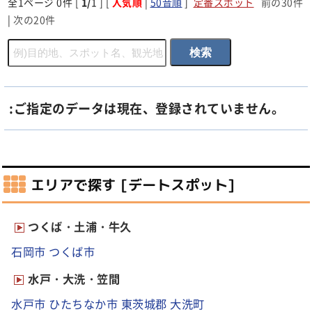
全
1
ページ 0件 [
1/
1 ] [
人気順
|
50音順
]
定番スポット
前の30件
|
次の20件
:ご指定のデータは現在、登録されていません。
エリアで探す [デートスポット]
つくば・土浦・牛久
石岡市
つくば市
水戸・大洗・笠間
水戸市
ひたちなか市
東茨城郡
大洗町