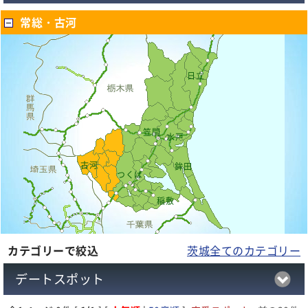
常総・古河
日立
笠間
水戸
古河
鉾田
つくば
稲敷
カテゴリーで絞込
茨城全てのカテゴリー
デートスポット