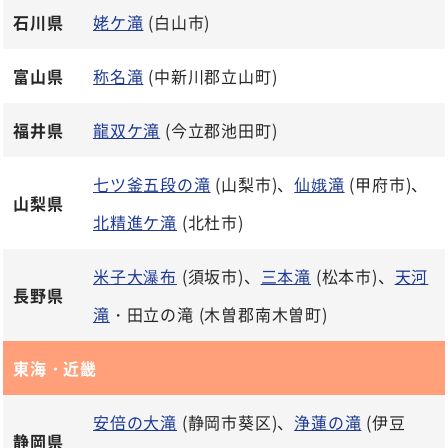
石川県
姥ケ滝
(白山市)
富山県
称名滝
(中新川郡立山町)
福井県
龍双ケ滝
(今立郡池田町)
七ツ釜五段の滝
(山梨市)、
仙娥滝
(甲府市)、
山梨県
北精進ケ滝
(北杜市)
米子大瀑布
(須坂市)、
三本滝
(松本市)、
天河
長野県
滝
・田立の滝 (木曽郡南木曽町)
東海・近畿
安倍の大滝
(静岡市葵区)、
浄蓮の滝
(伊豆
静岡県