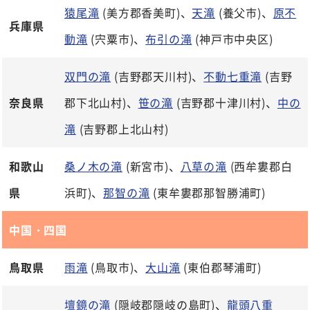
猿尾滝
(美方郡香美町)、
天滝
(養父市)、
原不
兵庫県
動滝
(宍粟市)、
布引の滝
(神戸市中央区)
双門の滝
(吉野郡天川村)、
不動七重滝
(吉野
奈良県
郡下北山村)、
笹の滝
(吉野郡十津川村)、
中の
滝
(吉野郡上北山村)
和歌山
桑ノ木の滝
(新宮市)、
八草の滝
(西牟婁郡白
県
浜町)、
那智の滝
(東牟婁郡那智勝浦町)
中国・四国
鳥取県
雨滝
(鳥取市)、
大山滝
(東伯郡琴浦町)
壇鏡の滝
(隠岐郡隠岐の島町)、
龍頭八重