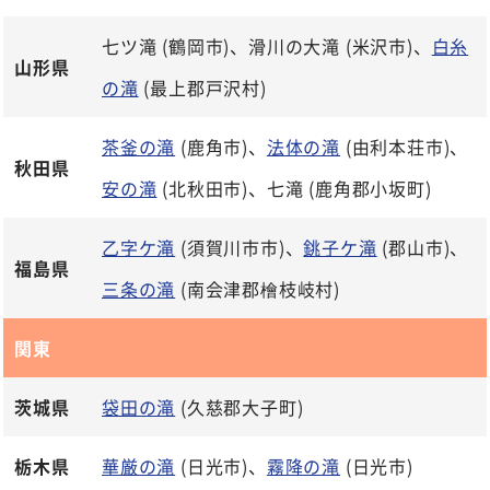
七ツ滝 (鶴岡市)、滑川の大滝 (米沢市)、
白糸
山形県
の滝
(最上郡戸沢村)
茶釜の滝
(鹿角市)、
法体の滝
(由利本荘市)、
秋田県
安の滝
(北秋田市)、七滝 (鹿角郡小坂町)
乙字ケ滝
(須賀川市市)、
銚子ケ滝
(郡山市)、
福島県
三条の滝
(南会津郡檜枝岐村)
関東
茨城県
袋田の滝
(久慈郡大子町)
栃木県
華厳の滝
(日光市)、
霧降の滝
(日光市)