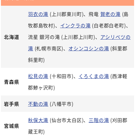
羽衣の滝
(上川郡東川町)、飛竜
賀老の滝
(島
牧郡島牧村)、
インクラの滝
(白老郡白老町)、
北海道
流星 銀河の滝 (上川郡上川町)、
アシリベツの
滝
(札幌市南区)、
オシンコシンの滝
(斜里郡
斜里町)
松見の滝
(十和田市)、
くろくまの滝
(西津軽
青森県
郡鯵ヶ沢町)
岩手県
不動の滝
(八幡平市)
秋保大滝
(仙台市太白区)、
三階の滝
(刈田郡
宮城県
蔵王町)