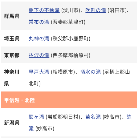
棚下の不動滝
(渋川市)、
吹割の滝
(沼田市)、
群馬県
常布の滝
(吾妻郡草津町)
埼玉県
丸神の滝
(秩父郡小鹿野町)
東京都
払沢の滝
(西多摩郡檜原村)
神奈川
早戸大滝
(相模原市)、
洒水の滝
(足柄上郡山
県
北町)
甲信越・北陸
鈴ヶ滝
(岩船郡朝日村)、
苗名滝
(妙高市)、
惣
新潟県
滝
(妙高市)