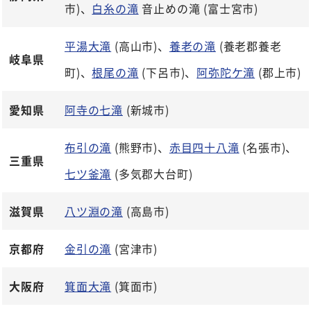
市)、
白糸の滝
音止めの滝 (富士宮市)
平湯大滝
(高山市)、
養老の滝
(養老郡養老
岐阜県
町)、
根尾の滝
(下呂市)、
阿弥陀ケ滝
(郡上市)
愛知県
阿寺の七滝
(新城市)
布引の滝
(熊野市)、
赤目四十八滝
(名張市)、
三重県
七ツ釜滝
(多気郡大台町)
滋賀県
八ツ淵の滝
(高島市)
京都府
金引の滝
(宮津市)
大阪府
箕面大滝
(箕面市)